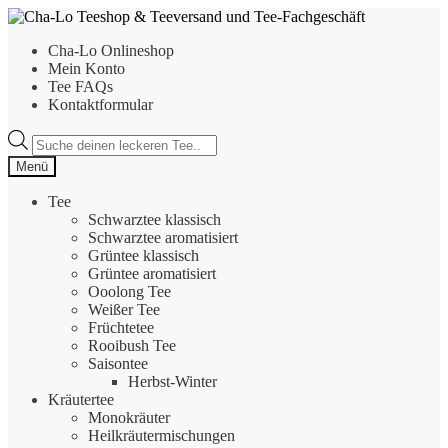
Zur
Zum
Navigation
Inhalt
Cha-Lo Onlineshop
springen
springen
Mein Konto
Tee FAQs
Kontaktformular
Products
search
Menü
Tee
Schwarztee klassisch
Schwarztee aromatisiert
Grüntee klassisch
Grüntee aromatisiert
Ooolong Tee
Weißer Tee
Früchtetee
Rooibush Tee
Saisontee
Herbst-Winter
Kräutertee
Monokräuter
Heilkräutermischungen