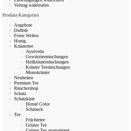
Vertrag widerrufen
Produkt-Kategorien
Angebote
Duftöle
Ferne Welten
Honig
Kräutertee
Ayurveda
Gewürzteemischungen
Heilkräutermischungen
Kräuter Teemischungen
Monokräuter
Neuheiten
Premium Tee
Räuchershop
Schatz
Schatzkiste
Henné Color
Schmuck
Tee
Früchtetee
Grüner Tee
Grüner Tee aromatisiert