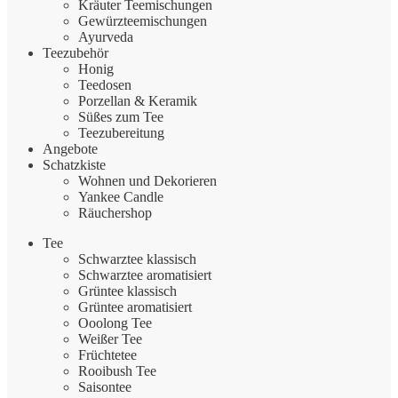
Kräuter Teemischungen
Gewürzteemischungen
Ayurveda
Teezubehör
Honig
Teedosen
Porzellan & Keramik
Süßes zum Tee
Teezubereitung
Angebote
Schatzkiste
Wohnen und Dekorieren
Yankee Candle
Räuchershop
Tee
Schwarztee klassisch
Schwarztee aromatisiert
Grüntee klassisch
Grüntee aromatisiert
Ooolong Tee
Weißer Tee
Früchtetee
Rooibush Tee
Saisontee