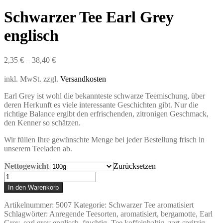
Schwarzer Tee Earl Grey
englisch
2,35
€
–
38,40
€
inkl. MwSt.
zzgl.
Versandkosten
Earl Grey ist wohl die bekannteste schwarze Teemischung, über
deren Herkunft es viele interessante Geschichten gibt. Nur die
richtige Balance ergibt den erfrischenden, zitronigen Geschmack,
den Kenner so schätzen.
Wir füllen Ihre gewünschte Menge bei jeder Bestellung frisch in
unserem Teeladen ab.
Nettogewicht
Zurücksetzen
Schwarzer
Tee
In den Warenkorb
Earl
Grey
Artikelnummer:
5007
Kategorie:
Schwarzer Tee aromatisiert
englisch
Schlagwörter:
Anregende Teesorten
,
aromatisiert
,
bergamotte
,
Earl
Menge
Grey
,
earl grey englisch
,
fruchtig
,
Tee koffeinhaltig
,
zart-spritzig