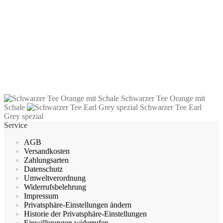
Schwarzer Tee Maracuja
2,30
€
–
37,40
€
inkl. MwSt.
zzgl.
Versandkosten
Dieses
Ausführung wählen
Produkt
Schwarzer Tee Orange mit
weist
Schale
Schwarzer Tee Earl
mehrere
Grey spezial
Varianten
Service
auf.
Die
AGB
Optionen
Versandkosten
können
Zahlungsarten
auf
Datenschutz
der
Umweltverordnung
Produktseite
Widerrufsbelehrung
gewählt
Impressum
werden
Privatsphäre-Einstellungen ändern
Historie der Privatsphäre-Einstellungen
Einwilligungen widerrufen