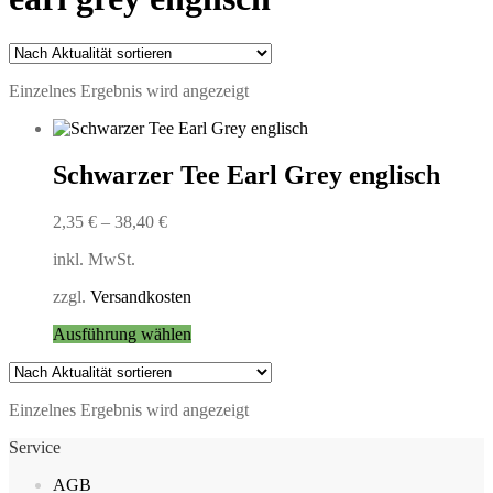
Einzelnes Ergebnis wird angezeigt
Schwarzer Tee Earl Grey englisch
2,35
€
–
38,40
€
inkl. MwSt.
zzgl.
Versandkosten
Dieses
Ausführung wählen
Produkt
weist
mehrere
Einzelnes Ergebnis wird angezeigt
Varianten
auf.
Service
Die
Optionen
AGB
können