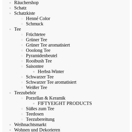
Räuchershop
Schatz
Schatzkiste
Henné Color
Schmuck
Tee
Früchtetee
Grüner Tee
Grüner Tee aromatisiert
Ooolong Tee
Pyramidenbeutel
Rooibush Tee
Saisontee
Herbst-Winter
Schwarzer Tee
Schwarzer Tee aromatisiert
Weißer Tee
Teezubehör
Porzellan & Keramik
FIFTYEIGHT PRODUCTS
Süßes zum Tee
Teedosen
Teezubereitung
Weihnachtsmarkt
Wohnen und Dekorieren