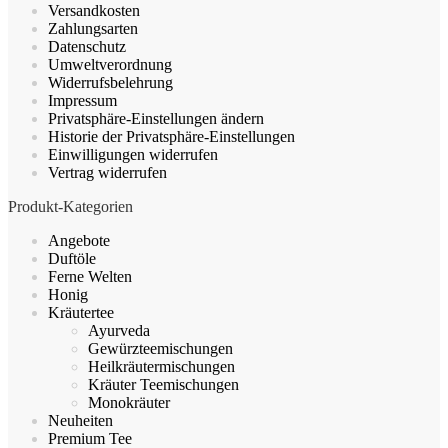
Versandkosten
auf
Zahlungsarten
der
Datenschutz
Produktseite
Umweltverordnung
gewählt
Widerrufsbelehrung
werden
Impressum
Privatsphäre-Einstellungen ändern
Historie der Privatsphäre-Einstellungen
Einwilligungen widerrufen
Vertrag widerrufen
Produkt-Kategorien
Angebote
Duftöle
Ferne Welten
Honig
Kräutertee
Ayurveda
Gewürzteemischungen
Heilkräutermischungen
Kräuter Teemischungen
Monokräuter
Neuheiten
Premium Tee