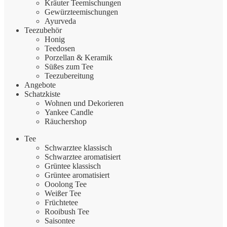
Kräuter Teemischungen
Gewürzteemischungen
Ayurveda
Teezubehör
Honig
Teedosen
Porzellan & Keramik
Süßes zum Tee
Teezubereitung
Angebote
Schatzkiste
Wohnen und Dekorieren
Yankee Candle
Räuchershop
Tee
Schwarztee klassisch
Schwarztee aromatisiert
Grüntee klassisch
Grüntee aromatisiert
Ooolong Tee
Weißer Tee
Früchtetee
Rooibush Tee
Saisontee