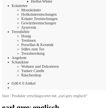
Herbst-Winter
Kräutertee
Monokräuter
Heilkräutermischungen
Kräuter Teemischungen
Gewürzteemischungen
Ayurveda
Teezubehör
Honig
Teedosen
Porzellan & Keramik
Süßes zum Tee
Teezubereitung
Angebote
Schatzkiste
Wohnen und Dekorieren
Yankee Candle
Räuchershop
0,00
€
0 Artikel
Start
/
Produkte verschlagwortet mit „earl grey englisch“
earl grey englisch