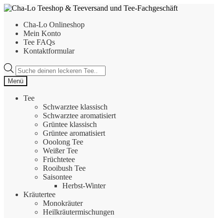
Zur
Zum
Navigation
Inhalt
Cha-Lo Onlineshop
springen
springen
Mein Konto
Tee FAQs
Kontaktformular
Products
search
Menü
Tee
Schwarztee klassisch
Schwarztee aromatisiert
Grüntee klassisch
Grüntee aromatisiert
Ooolong Tee
Weißer Tee
Früchtetee
Rooibush Tee
Saisontee
Herbst-Winter
Kräutertee
Monokräuter
Heilkräutermischungen