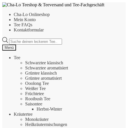
Zur
Zum
Navigation
Inhalt
Cha-Lo Onlineshop
springen
springen
Mein Konto
Tee FAQs
Kontaktformular
Products
search
Menü
Tee
Schwarztee klassisch
Schwarztee aromatisiert
Grüntee klassisch
Grüntee aromatisiert
Ooolong Tee
Weißer Tee
Früchtetee
Rooibush Tee
Saisontee
Herbst-Winter
Kräutertee
Monokräuter
Heilkräutermischungen