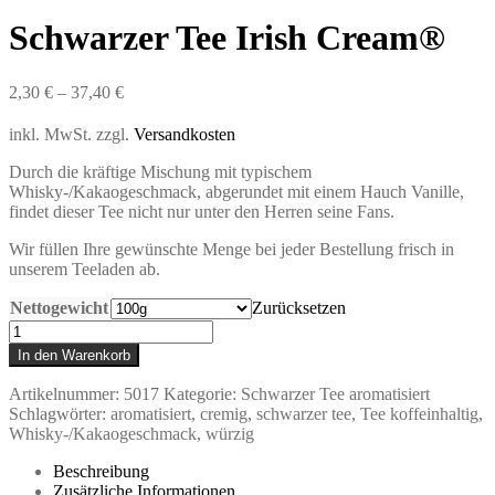
Schwarzer Tee Irish Cream®
2,30
€
–
37,40
€
inkl. MwSt.
zzgl.
Versandkosten
Durch die kräftige Mischung mit typischem
Whisky-/Kakaogeschmack, abgerundet mit einem Hauch Vanille,
findet dieser Tee nicht nur unter den Herren seine Fans.
Wir füllen Ihre gewünschte Menge bei jeder Bestellung frisch in
unserem Teeladen ab.
Nettogewicht
Zurücksetzen
Schwarzer
Tee
In den Warenkorb
Irish
Cream®
Artikelnummer:
5017
Kategorie:
Schwarzer Tee aromatisiert
Menge
Schlagwörter:
aromatisiert
,
cremig
,
schwarzer tee
,
Tee koffeinhaltig
,
Whisky-/Kakaogeschmack
,
würzig
Beschreibung
Zusätzliche Informationen