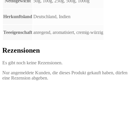
Nettogewicht
50g, 100g, 250g, 500g, 1000g
Herkunftsland
Deutschland, Indien
Teeeigenschaft
anregend, aromatisiert, cremig-würzig
Rezensionen
Es gibt noch keine Rezensionen.
Nur angemeldete Kunden, die dieses Produkt gekauft haben, dürfen
eine Rezension abgeben.
Schwarzer Tee Maracuja
2,30
€
–
37,40
€