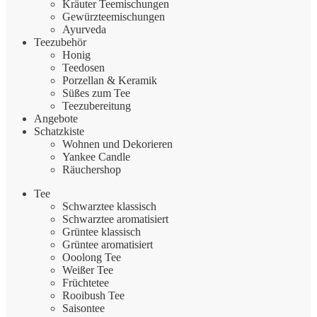
Kräuter Teemischungen
Gewürzteemischungen
Ayurveda
Teezubehör
Honig
Teedosen
Porzellan & Keramik
Süßes zum Tee
Teezubereitung
Angebote
Schatzkiste
Wohnen und Dekorieren
Yankee Candle
Räuchershop
Tee
Schwarztee klassisch
Schwarztee aromatisiert
Grüntee klassisch
Grüntee aromatisiert
Ooolong Tee
Weißer Tee
Früchtetee
Rooibush Tee
Saisontee