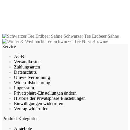
inkl. MwSt.
zzgl.
Versandkosten
Dieses
Ausführung wählen
Produkt
Schwarzer Tee Erdbeer Sahne
weist
Schwarzer Tee Nuss Brownie
mehrere
Service
Varianten
auf.
AGB
Die
Versandkosten
Optionen
Zahlungsarten
können
Datenschutz
auf
Umweltverordnung
der
Widerrufsbelehrung
Produktseite
Impressum
gewählt
Privatsphäre-Einstellungen ändern
werden
Historie der Privatsphäre-Einstellungen
Einwilligungen widerrufen
Vertrag widerrufen
Produkt-Kategorien
Angebote