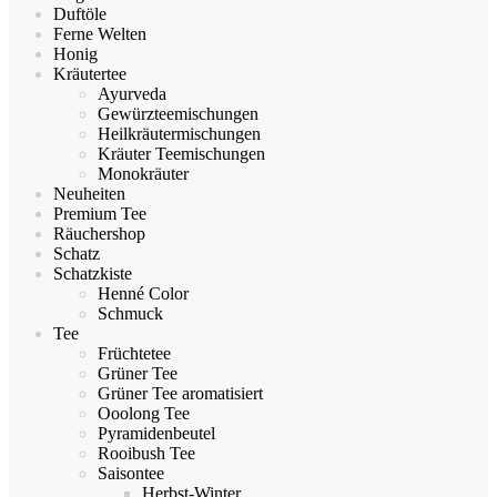
Duftöle
Ferne Welten
Honig
Kräutertee
Ayurveda
Gewürzteemischungen
Heilkräutermischungen
Kräuter Teemischungen
Monokräuter
Neuheiten
Premium Tee
Räuchershop
Schatz
Schatzkiste
Henné Color
Schmuck
Tee
Früchtetee
Grüner Tee
Grüner Tee aromatisiert
Ooolong Tee
Pyramidenbeutel
Rooibush Tee
Saisontee
Herbst-Winter