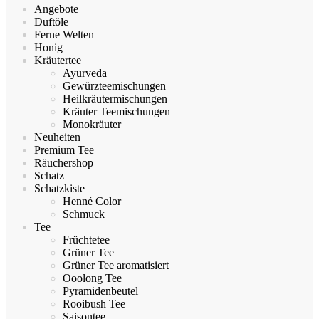
Angebote
Duftöle
Ferne Welten
Honig
Kräutertee
Ayurveda
Gewürzteemischungen
Heilkräutermischungen
Kräuter Teemischungen
Monokräuter
Neuheiten
Premium Tee
Räuchershop
Schatz
Schatzkiste
Henné Color
Schmuck
Tee
Früchtetee
Grüner Tee
Grüner Tee aromatisiert
Ooolong Tee
Pyramidenbeutel
Rooibush Tee
Saisontee