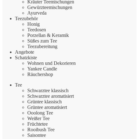
Kräuter Teemischungen
Gewürzteemischungen
Ayurveda
Teezubehör
Honig
Teedosen
Porzellan & Keramik
Süßes zum Tee
Teezubereitung
Angebote
Schatzkiste
Wohnen und Dekorieren
Yankee Candle
Räuchershop
Tee
Schwarztee klassisch
Schwarztee aromatisiert
Grüntee klassisch
Grüntee aromatisiert
Ooolong Tee
Weißer Tee
Früchtetee
Rooibush Tee
Saisontee