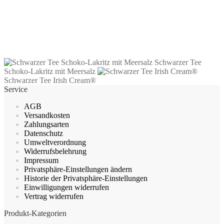
inkl. MwSt.
zzgl.
Versandkosten
Dieses
Ausführung wählen
Produkt
Schwarzer Tee
weist
Schoko-Lakritz mit Meersalz
mehrere
Schwarzer Tee Irish Cream®
Varianten
Service
auf.
Die
AGB
Optionen
Versandkosten
können
Zahlungsarten
auf
Datenschutz
der
Umweltverordnung
Produktseite
Widerrufsbelehrung
gewählt
Impressum
werden
Privatsphäre-Einstellungen ändern
Historie der Privatsphäre-Einstellungen
Einwilligungen widerrufen
Vertrag widerrufen
Produkt-Kategorien