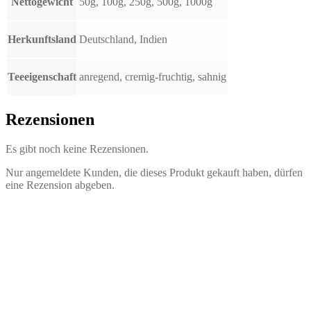
Nettogewicht
50g, 100g, 250g, 500g, 1000g
Herkunftsland
Deutschland, Indien
Teeeigenschaft
anregend, cremig-fruchtig, sahnig
Rezensionen
Es gibt noch keine Rezensionen.
Nur angemeldete Kunden, die dieses Produkt gekauft haben, dürfen
eine Rezension abgeben.
Schwarzer Tee Maracuja
2,30
€
–
37,40
€