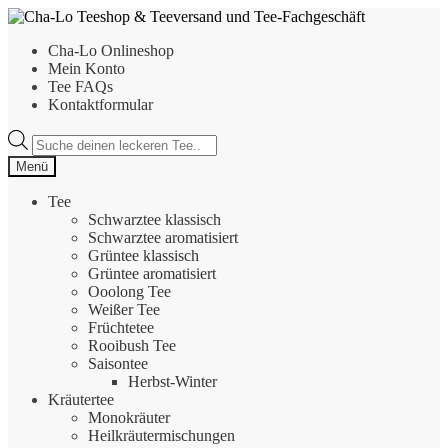
Zur
Zum
Navigation
Inhalt
Cha-Lo Onlineshop
springen
springen
Mein Konto
Tee FAQs
Kontaktformular
Products
search
Menü
Tee
Schwarztee klassisch
Schwarztee aromatisiert
Grüntee klassisch
Grüntee aromatisiert
Ooolong Tee
Weißer Tee
Früchtetee
Rooibush Tee
Saisontee
Herbst-Winter
Kräutertee
Monokräuter
Heilkräutermischungen