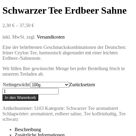
Schwarzer Tee Erdbeer Sahne
2,30
€
–
37,50
€
inkl. MwSt.
zzgl.
Versandkosten
Eine der beliebtesten Geschmackskombinationen der Deutschen:
feiner Ceylon Tee, harmonisch abgerundet mit einer leichten
Erdbeer-/Sahnenote.
Wir füllen Ihre gewünschte Menge bei jeder Bestellung frisch in
unserem Teeladen ab.
Nettogewicht
Zurücksetzen
Schwarzer
Tee
In den Warenkorb
Erdbeer
Sahne
Artikelnummer:
5103
Kategorie:
Schwarzer Tee aromatisiert
Menge
Schlagwörter:
aromatisiert
,
erdbeer sahne
,
Tee koffeinhaltig
,
Tee
schwarz
Beschreibung
Zusätzliche Informationen