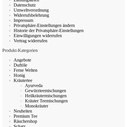
können
Datenschutz
auf
Umweltverordnung
der
Widerrufsbelehrung
Produktseite
Impressum
gewählt
Privatsphäre-Einstellungen ändern
werden
Historie der Privatsphäre-Einstellungen
Einwilligungen widerrufen
Vertrag widerrufen
Produkt-Kategorien
Angebote
Duftöle
Ferne Welten
Honig
Kräutertee
Ayurveda
Gewürzteemischungen
Heilkräutermischungen
Kräuter Teemischungen
Monokräuter
Neuheiten
Premium Tee
Räuchershop
Schatz