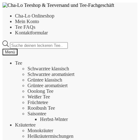
Zur
Zum
Navigation
Inhalt
Cha-Lo Onlineshop
springen
springen
Mein Konto
Tee FAQs
Kontaktformular
Products
search
Menü
Tee
Schwarztee klassisch
Schwarztee aromatisiert
Grüntee klassisch
Grüntee aromatisiert
Ooolong Tee
Weißer Tee
Früchtetee
Rooibush Tee
Saisontee
Herbst-Winter
Kräutertee
Monokräuter
Heilkräutermischungen