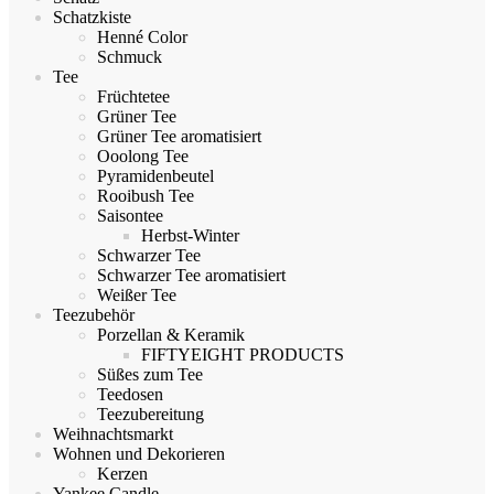
Schatzkiste
Henné Color
Schmuck
Tee
Früchtetee
Grüner Tee
Grüner Tee aromatisiert
Ooolong Tee
Pyramidenbeutel
Rooibush Tee
Saisontee
Herbst-Winter
Schwarzer Tee
Schwarzer Tee aromatisiert
Weißer Tee
Teezubehör
Porzellan & Keramik
FIFTYEIGHT PRODUCTS
Süßes zum Tee
Teedosen
Teezubereitung
Weihnachtsmarkt
Wohnen und Dekorieren
Kerzen
Yankee Candle