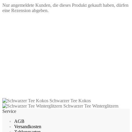
Nur angemeldete Kunden, die dieses Produkt gekauft haben, dürfen
eine Rezension abgeben.
Schwarzer Tee Maracuja
2,30
€
–
37,40
€
inkl. MwSt.
zzgl.
Versandkosten
Dieses
Ausführung wählen
Produkt
Schwarzer Tee Kokos
weist
Schwarzer Tee Winterglitzern
mehrere
Service
Varianten
auf.
AGB
Die
Versandkosten
Optionen
Zahlungsarten