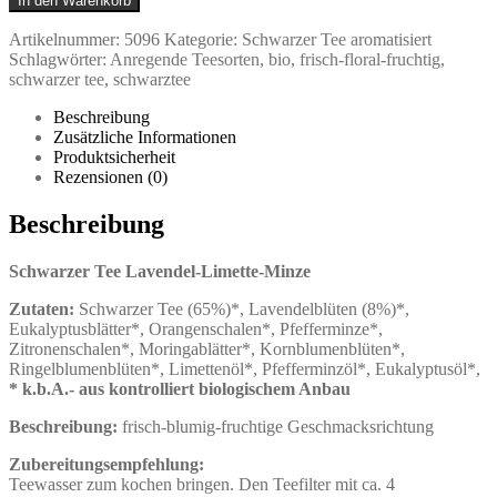
In den Warenkorb
Lavendel-
Limette-
Artikelnummer:
5096
Kategorie:
Schwarzer Tee aromatisiert
Minze
Schlagwörter:
Anregende Teesorten
,
bio
,
frisch-floral-fruchtig
,
Menge
schwarzer tee
,
schwarztee
Beschreibung
Zusätzliche Informationen
Produktsicherheit
Rezensionen (0)
Beschreibung
Schwarzer Tee Lavendel-Limette-Minze
Zutaten:
Schwarzer Tee (65%)*, Lavendelblüten (8%)*,
Eukalyptusblätter*, Orangenschalen*, Pfefferminze*,
Zitronenschalen*, Moringablätter*, Kornblumenblüten*,
Ringelblumenblüten*, Limettenöl*, Pfefferminzöl*, Eukalyptusöl*,
* k.b.A.- aus kontrolliert biologischem Anbau
Beschreibung:
frisch-blumig-fruchtige Geschmacksrichtung
Zubereitungsempfehlung:
Teewasser zum kochen bringen. Den Teefilter mit ca. 4