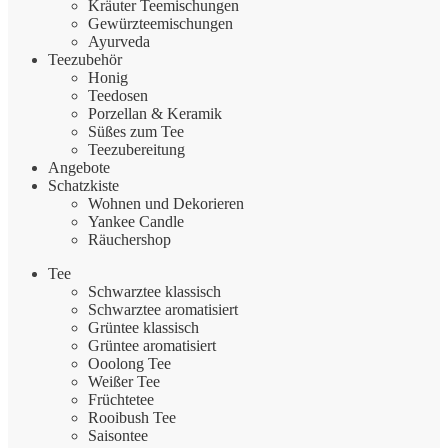
Kräuter Teemischungen
Gewürzteemischungen
Ayurveda
Teezubehör
Honig
Teedosen
Porzellan & Keramik
Süßes zum Tee
Teezubereitung
Angebote
Schatzkiste
Wohnen und Dekorieren
Yankee Candle
Räuchershop
Tee
Schwarztee klassisch
Schwarztee aromatisiert
Grüntee klassisch
Grüntee aromatisiert
Ooolong Tee
Weißer Tee
Früchtetee
Rooibush Tee
Saisontee