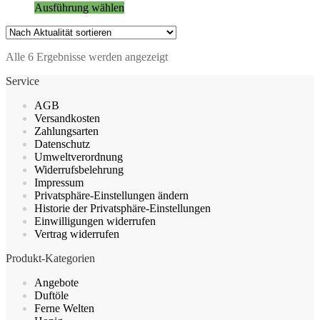
Produktseite
Dieses
Ausführung wählen
gewählt
Produkt
werden
weist
mehrere
Nach
Alle 6 Ergebnisse werden angezeigt
Varianten
Aktualität
auf.
Service
sortiert
Die
Optionen
AGB
können
Versandkosten
auf
Zahlungsarten
der
Datenschutz
Produktseite
Umweltverordnung
gewählt
Widerrufsbelehrung
werden
Impressum
Privatsphäre-Einstellungen ändern
Historie der Privatsphäre-Einstellungen
Einwilligungen widerrufen
Vertrag widerrufen
Produkt-Kategorien
Angebote
Duftöle
Ferne Welten