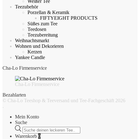
Weißer Tee
Teezubehör
Porzellan & Keramik
FIFTYEIGHT PRODUCTS
Süßes zum Tee
Teedosen
Teezubereitung
Weihnachtsmarkt
Wohnen und Dekorieren
Kerzen
Yankee Candle
Cha-Lo Firmenservice
Cha-Lo Firmenservice
Bezahlarten
© Cha-Lo Teeshop & Teeversand und Tee-Fachgeschäft 2026
.
Mein Konto
Suche
Products
search
Warenkorb
0