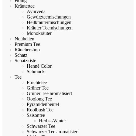
Honig
Kräutertee
Ayurveda
Gewürzteemischungen
Heilkräutermischungen
Kräuter Teemischungen
Monokräuter
Neuheiten
Premium Tee
Räuchershop
Schatz
Schatzkiste
Henné Color
Schmuck
Tee
Früchtetee
Grüner Tee
Grüner Tee aromatisiert
Ooolong Tee
Pyramidenbeutel
Rooibush Tee
Saisontee
Herbst-Winter
Schwarzer Tee
Schwarzer Tee aromatisiert