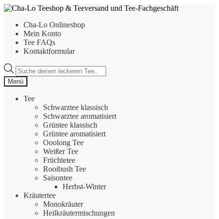
Zur
Zum
Navigation
Inhalt
Cha-Lo Onlineshop
springen
springen
Mein Konto
Tee FAQs
Kontaktformular
Products
search
Menü
Tee
Schwarztee klassisch
Schwarztee aromatisiert
Grüntee klassisch
Grüntee aromatisiert
Ooolong Tee
Weißer Tee
Früchtetee
Rooibush Tee
Saisontee
Herbst-Winter
Kräutertee
Monokräuter
Heilkräutermischungen