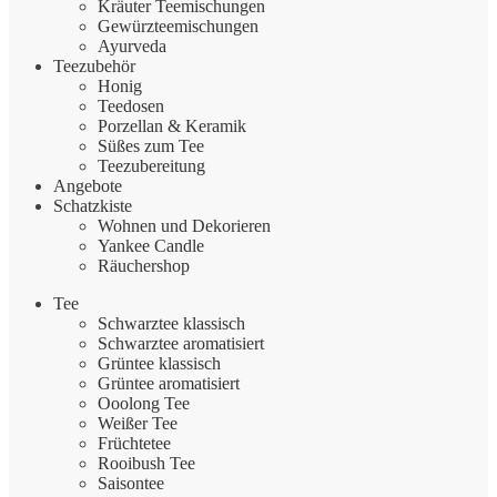
Kräuter Teemischungen
Gewürzteemischungen
Ayurveda
Teezubehör
Honig
Teedosen
Porzellan & Keramik
Süßes zum Tee
Teezubereitung
Angebote
Schatzkiste
Wohnen und Dekorieren
Yankee Candle
Räuchershop
Tee
Schwarztee klassisch
Schwarztee aromatisiert
Grüntee klassisch
Grüntee aromatisiert
Ooolong Tee
Weißer Tee
Früchtetee
Rooibush Tee
Saisontee