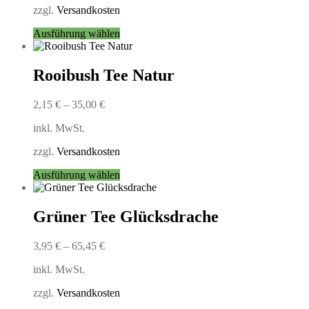
auf
zzgl.
Versandkosten
der
Produktseite
Dieses
Ausführung wählen
gewählt
Produkt
werden
weist
mehrere
Rooibush Tee Natur
Varianten
auf.
2,15
€
–
35,00
€
Die
Optionen
inkl. MwSt.
können
auf
zzgl.
Versandkosten
der
Produktseite
Dieses
Ausführung wählen
gewählt
Produkt
werden
weist
mehrere
Grüner Tee Glücksdrache
Varianten
auf.
3,95
€
–
65,45
€
Die
Optionen
inkl. MwSt.
können
auf
zzgl.
Versandkosten
der