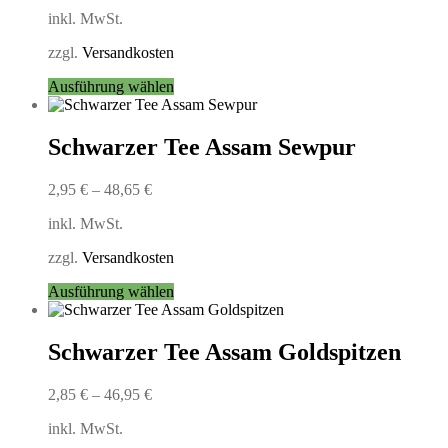
inkl. MwSt.
zzgl.
Versandkosten
Dieses
Ausführung wählen
Produkt
weist
mehrere
Schwarzer Tee Assam Sewpur
Varianten
auf.
2,95
€
–
48,65
€
Die
Optionen
inkl. MwSt.
können
auf
zzgl.
Versandkosten
der
Produktseite
Dieses
Ausführung wählen
gewählt
Produkt
werden
weist
mehrere
Schwarzer Tee Assam Goldspitzen
Varianten
auf.
2,85
€
–
46,95
€
Die
Optionen
inkl. MwSt.
können