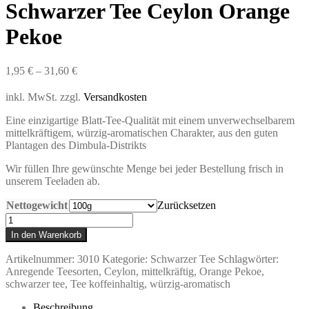
Schwarzer Tee Ceylon Orange
Pekoe
1,95
€
–
31,60
€
inkl. MwSt.
zzgl.
Versandkosten
Eine einzigartige Blatt-Tee-Qualität mit einem unverwechselbarem
mittelkräftigem, würzig-aromatischen Charakter, aus den guten
Plantagen des Dimbula-Distrikts
Wir füllen Ihre gewünschte Menge bei jeder Bestellung frisch in
unserem Teeladen ab.
Nettogewicht
Zurücksetzen
Schwarzer
Tee
In den Warenkorb
Ceylon
Orange
Artikelnummer:
3010
Kategorie:
Schwarzer Tee
Schlagwörter:
Pekoe
Anregende Teesorten
,
Ceylon
,
mittelkräftig
,
Orange Pekoe
,
Menge
schwarzer tee
,
Tee koffeinhaltig
,
würzig-aromatisch
Beschreibung