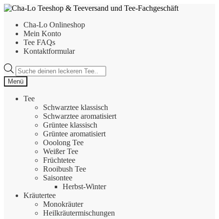
Zur
Zum
Navigation
Inhalt
Cha-Lo Onlineshop
springen
springen
Mein Konto
Tee FAQs
Kontaktformular
Products
search
Menü
Tee
Schwarztee klassisch
Schwarztee aromatisiert
Grüntee klassisch
Grüntee aromatisiert
Ooolong Tee
Weißer Tee
Früchtetee
Rooibush Tee
Saisontee
Herbst-Winter
Kräutertee
Monokräuter
Heilkräutermischungen