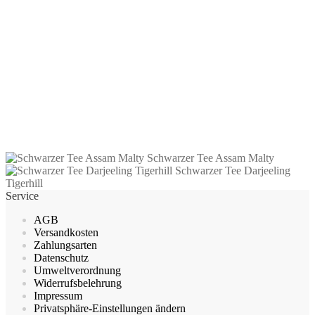
Schwarzer Tee Darjeeling-Maharani-
Hills First-Flush
8,55
€
–
143,65
€
inkl. MwSt.
zzgl.
Versandkosten
Dieses
Ausführung wählen
Produkt
Schwarzer Tee Assam Malty
weist
Schwarzer Tee Darjeeling
mehrere
Tigerhill
Varianten
Service
auf.
Die
AGB
Optionen
Versandkosten
können
Zahlungsarten
auf
Datenschutz
der
Umweltverordnung
Produktseite
Widerrufsbelehrung
gewählt
Impressum
werden
Privatsphäre-Einstellungen ändern