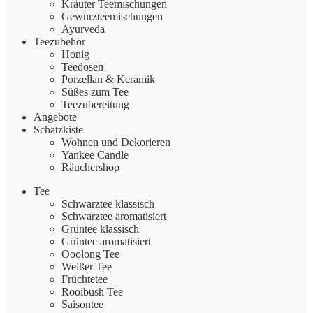
Kräuter Teemischungen
Gewürzteemischungen
Ayurveda
Teezubehör
Honig
Teedosen
Porzellan & Keramik
Süßes zum Tee
Teezubereitung
Angebote
Schatzkiste
Wohnen und Dekorieren
Yankee Candle
Räuchershop
Tee
Schwarztee klassisch
Schwarztee aromatisiert
Grüntee klassisch
Grüntee aromatisiert
Ooolong Tee
Weißer Tee
Früchtetee
Rooibush Tee
Saisontee