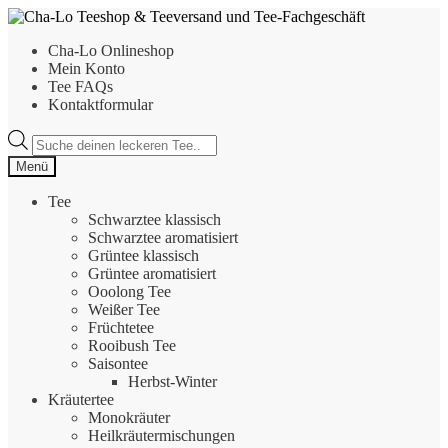
Zur
Zum
Navigation
Inhalt
Cha-Lo Onlineshop
springen
springen
Mein Konto
Tee FAQs
Kontaktformular
Products
search
Menü
Tee
Schwarztee klassisch
Schwarztee aromatisiert
Grüntee klassisch
Grüntee aromatisiert
Ooolong Tee
Weißer Tee
Früchtetee
Rooibush Tee
Saisontee
Herbst-Winter
Kräutertee
Monokräuter
Heilkräutermischungen