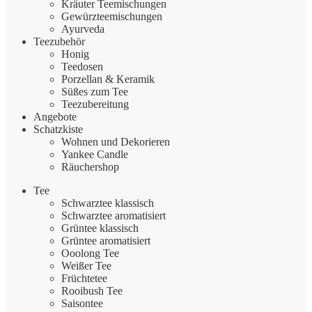
Kräuter Teemischungen
Gewürzteemischungen
Ayurveda
Teezubehör
Honig
Teedosen
Porzellan & Keramik
Süßes zum Tee
Teezubereitung
Angebote
Schatzkiste
Wohnen und Dekorieren
Yankee Candle
Räuchershop
Tee
Schwarztee klassisch
Schwarztee aromatisiert
Grüntee klassisch
Grüntee aromatisiert
Ooolong Tee
Weißer Tee
Früchtetee
Rooibush Tee
Saisontee