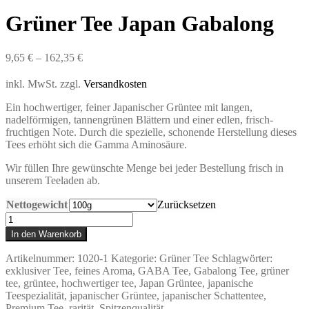
Grüner Tee Japan Gabalong
9,65
€
–
162,35
€
inkl. MwSt.
zzgl.
Versandkosten
Ein hochwertiger, feiner Japanischer Grüntee mit langen,
nadelförmigen, tannengrünen Blättern und einer edlen, frisch-
fruchtigen Note. Durch die spezielle, schonende Herstellung dieses
Tees erhöht sich die Gamma Aminosäure.
Wir füllen Ihre gewünschte Menge bei jeder Bestellung frisch in
unserem Teeladen ab.
Nettogewicht
Zurücksetzen
Grüner
Tee
In den Warenkorb
Japan
Gabalong
Artikelnummer:
1020-1
Kategorie:
Grüner Tee
Schlagwörter:
Menge
exklusiver Tee
,
feines Aroma
,
GABA Tee
,
Gabalong Tee
,
grüner
tee
,
grüntee
,
hochwertiger tee
,
Japan Grüntee
,
japanische
Teespezialität
,
japanischer Grüntee
,
japanischer Schattentee
,
Premium Tee
,
rarität
,
Spitzenqualität