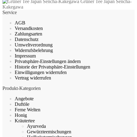
Grüner Tee Japan Sencha-
mehrere
Kakegawa
Varianten
Service
auf.
Die
AGB
Optionen
Versandkosten
können
Zahlungsarten
auf
Datenschutz
der
Umweltverordnung
Produktseite
Widerrufsbelehrung
gewählt
Impressum
werden
Privatsphäre-Einstellungen ändern
Historie der Privatsphäre-Einstellungen
Einwilligungen widerrufen
Vertrag widerrufen
Produkt-Kategorien
Angebote
Duftöle
Ferne Welten
Honig
Kräutertee
Ayurveda
Gewürzteemischungen