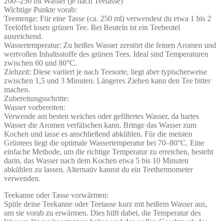
200–250 ml Wasser (je nach Teetasse)
Wichtige Punkte vorab:
Teemenge: Für eine Tasse (ca. 250 ml) verwendest du etwa 1 bis 2
Teelöffel losen grünen Tee. Bei Beuteln ist ein Teebeutel
ausreichend.
Wassertemperatur: Zu heißes Wasser zerstört die feinen Aromen und
wertvollen Inhaltsstoffe des grünen Tees. Ideal sind Temperaturen
zwischen 60 und 80°C.
Ziehzeit: Diese variiert je nach Teesorte, liegt aber typischerweise
zwischen 1,5 und 3 Minuten. Längeres Ziehen kann den Tee bitter
machen.
Zubereitungsschritte:
Wasser vorbereiten:
Verwende am besten weiches oder gefiltertes Wasser, da hartes
Wasser die Aromen verfälschen kann. Bringe das Wasser zum
Kochen und lasse es anschließend abkühlen. Für die meisten
Grüntees liegt die optimale Wassertemperatur bei 70–80°C. Eine
einfache Methode, um die richtige Temperatur zu erreichen, besteht
darin, das Wasser nach dem Kochen etwa 5 bis 10 Minuten
abkühlen zu lassen. Alternativ kannst du ein Teethermometer
verwenden.
Teekanne oder Tasse vorwärmen:
Spüle deine Teekanne oder Teetasse kurz mit heißem Wasser aus,
um sie vorab zu erwärmen. Dies hilft dabei, die Temperatur des