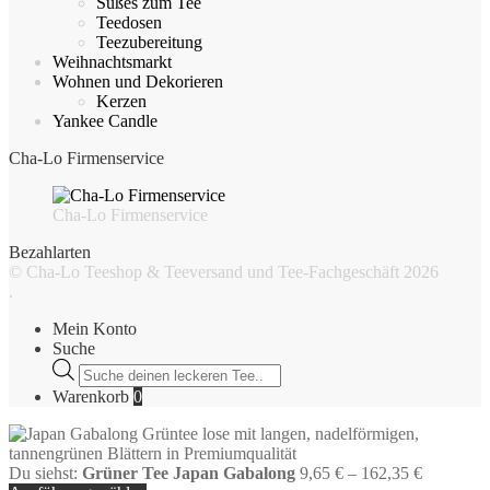
Süßes zum Tee
Teedosen
Teezubereitung
Weihnachtsmarkt
Wohnen und Dekorieren
Kerzen
Yankee Candle
Cha-Lo Firmenservice
Cha-Lo Firmenservice
Bezahlarten
© Cha-Lo Teeshop & Teeversand und Tee-Fachgeschäft 2026
.
Mein Konto
Suche
Products
search
Warenkorb
0
Du siehst:
Grüner Tee Japan Gabalong
9,65
€
–
162,35
€