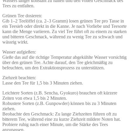
Wassers länger konstant zu halten und den vollen Geschmack des
Tees zu entfalten.
Grünen Tee dosieren:
Gib 1–2 Teelöffel (ca. 2–3 Gramm) losen grünen Tee pro Tasse in
ein Teesieb oder direkt in die Kanne. Je nach Vorliebe und Teesorte
kann die Menge variieren. Zu viel Tee führt oft zu einem zu starken
und bitteren Geschmack, während zu wenig Tee zu schwach und
wässrig wirkt.
Wasser aufgießen:
Gieße das auf die richtige Temperatur abgekühlte Wasser vorsichtig
über den grünen Tee. Achte darauf, den Tee gleichmäßig zu
befeuchten, um den Extraktionsprozess zu unterstützen.
Ziehzeit beachten:
Lasse den Tee für 1,5 bis 3 Minuten ziehen.
Leichtere Sorten (z.B. Sencha, Gyokuro) brauchen oft kürzere
Zeiten von etwa 1,5 bis 2 Minuten.
Robustere Sorten (z.B. Gunpowder) können bis zu 3 Minuten
ziehen.
Beobachte den Geschmack: Zu lange Ziehzeiten führen oft zu
bitterem Tee, während eine zu kurze Ziehzeit mildere Noten hat.
Probiere ruhig nach einer Minute, um die Stärke des Tees
anzupassen.