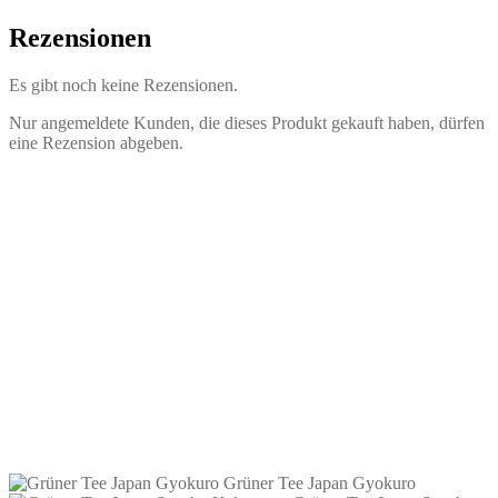
Rezensionen
Es gibt noch keine Rezensionen.
Nur angemeldete Kunden, die dieses Produkt gekauft haben, dürfen
eine Rezension abgeben.
Grüner Tee Japan Sencha-Kakegawa
5,05
€
–
84,15
€
inkl. MwSt.
zzgl.
Versandkosten
Dieses
Ausführung wählen
Produkt
Grüner Tee Japan Gyokuro
weist