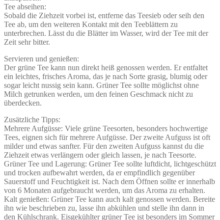
Tee abseihen:
Sobald die Ziehzeit vorbei ist, entferne das Teesieb oder seih den
Tee ab, um den weiteren Kontakt mit den Teeblättern zu
unterbrechen. Lässt du die Blätter im Wasser, wird der Tee mit der
Zeit sehr bitter.
Servieren und genießen:
Der grüne Tee kann nun direkt heiß genossen werden. Er entfaltet
ein leichtes, frisches Aroma, das je nach Sorte grasig, blumig oder
sogar leicht nussig sein kann. Grüner Tee sollte möglichst ohne
Milch getrunken werden, um den feinen Geschmack nicht zu
überdecken.
Zusätzliche Tipps:
Mehrere Aufgüsse: Viele grüne Teesorten, besonders hochwertige
Tees, eignen sich für mehrere Aufgüsse. Der zweite Aufguss ist oft
milder und etwas sanfter. Für den zweiten Aufguss kannst du die
Ziehzeit etwas verlängern oder gleich lassen, je nach Teesorte.
Grüner Tee und Lagerung: Grüner Tee sollte luftdicht, lichtgeschützt
und trocken aufbewahrt werden, da er empfindlich gegenüber
Sauerstoff und Feuchtigkeit ist. Nach dem Öffnen sollte er innerhalb
von 6 Monaten aufgebraucht werden, um das Aroma zu erhalten.
Kalt genießen: Grüner Tee kann auch kalt genossen werden. Bereite
ihn wie beschrieben zu, lasse ihn abkühlen und stelle ihn dann in
den Kühlschrank. Eisgekühlter grüner Tee ist besonders im Sommer