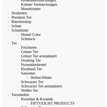
Heilkräutermischungen
Kräuter Teemischungen
Monokräuter
Neuheiten
Premium Tee
Räuchershop
Schatz
Schatzkiste
Henné Color
Schmuck
Tee
Früchtetee
Grüner Tee
Grüner Tee aromatisiert
Ooolong Tee
Pyramidenbeutel
Rooibush Tee
Saisontee
Herbst-Winter
Schwarzer Tee
Schwarzer Tee aromatisiert
Weißer Tee
Teezubehör
Porzellan & Keramik
FIFTYEIGHT PRODUCTS