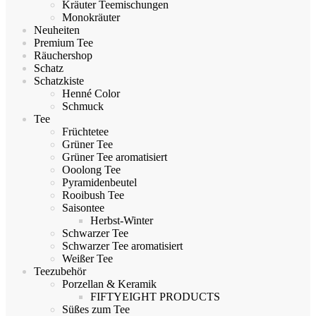
Kräuter Teemischungen
Monokräuter
Neuheiten
Premium Tee
Räuchershop
Schatz
Schatzkiste
Henné Color
Schmuck
Tee
Früchtetee
Grüner Tee
Grüner Tee aromatisiert
Ooolong Tee
Pyramidenbeutel
Rooibush Tee
Saisontee
Herbst-Winter
Schwarzer Tee
Schwarzer Tee aromatisiert
Weißer Tee
Teezubehör
Porzellan & Keramik
FIFTYEIGHT PRODUCTS
Süßes zum Tee