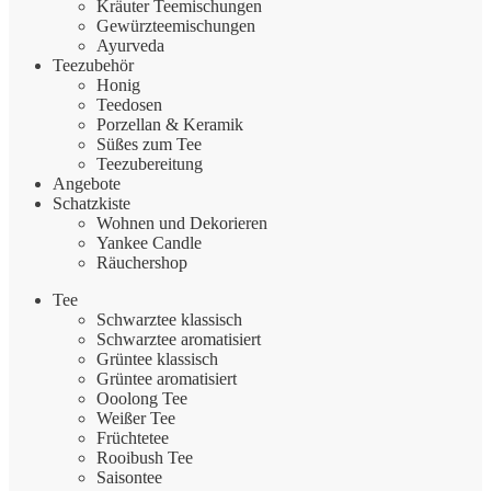
Kräuter Teemischungen
Gewürzteemischungen
Ayurveda
Teezubehör
Honig
Teedosen
Porzellan & Keramik
Süßes zum Tee
Teezubereitung
Angebote
Schatzkiste
Wohnen und Dekorieren
Yankee Candle
Räuchershop
Tee
Schwarztee klassisch
Schwarztee aromatisiert
Grüntee klassisch
Grüntee aromatisiert
Ooolong Tee
Weißer Tee
Früchtetee
Rooibush Tee
Saisontee