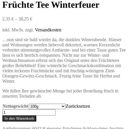
Früchte Tee Winterfeuer
2,35
€
–
38,25
€
inkl. MwSt.
zzgl.
Versandkosten
…nun sind sie bald wieder da, die dunklen Winterabende. Häuser
und Wohnungen werden liebevoll dekoriert, warmes Kerzenlicht
verbreitet stimmungsvolles Ambiente- und bei einer Tasse guten Tee
lässt es sich herrlich entspannen. Nicht nur zur Winter- und
Weihnachtssaison erfreut sich das Original unter den Früchtetees
großer Beliebtheit! Eine winterliche Geschmackskombination mit
vielen leckeren Fruchtstücke und
mit fruchtig-würzigem Zimt-
Orangen-Gewürz-Geschmack.
Feurig feine Tasse für Herbst und
Winter.
Wir füllen Ihre gewünschte Menge bei jeder Bestellung frisch in
unserem Teeladen ab.
Nettogewicht
Zurücksetzen
Früchte
Tee
In den Warenkorb
Winterfeuer
Menge
Artikelnummer:
6042
Kategorie:
Früchtetee
Schlagwörter:
fruchtig-