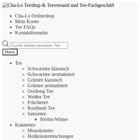
Zur
Zum
Navigation
Inhalt
Cha-Lo Onlineshop
springen
springen
Mein Konto
Tee FAQs
Kontaktformular
Products
search
Menü
Tee
Schwarztee klassisch
Schwarztee aromatisiert
Grüntee klassisch
Grüntee aromatisiert
Ooolong Tee
Weißer Tee
Früchtetee
Rooibush Tee
Saisontee
Herbst-Winter
Kräutertee
Monokräuter
Heilkräutermischungen