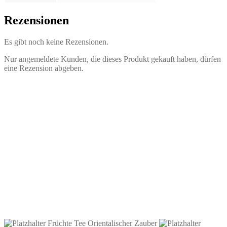
Rezensionen
Es gibt noch keine Rezensionen.
Nur angemeldete Kunden, die dieses Produkt gekauft haben, dürfen
eine Rezension abgeben.
Früchte Tee Aprikose Yuzu
2,40
€
–
39,10
€
inkl. MwSt.
zzgl.
Versandkosten
Dieses
Ausführung wählen
Produkt
Früchte Tee Orientalischer Zauber
weist