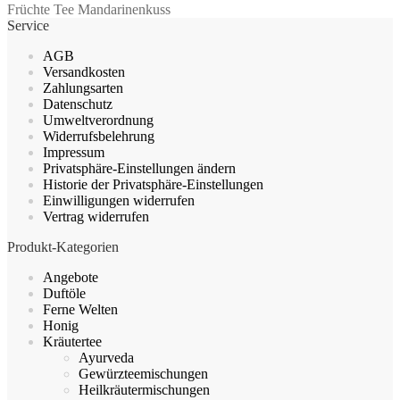
Früchte Tee Mandarinenkuss
mehrere
Service
Varianten
auf.
AGB
Die
Versandkosten
Optionen
Zahlungsarten
können
Datenschutz
auf
Umweltverordnung
der
Widerrufsbelehrung
Produktseite
Impressum
gewählt
Privatsphäre-Einstellungen ändern
werden
Historie der Privatsphäre-Einstellungen
Einwilligungen widerrufen
Vertrag widerrufen
Produkt-Kategorien
Angebote
Duftöle
Ferne Welten
Honig
Kräutertee
Ayurveda
Gewürzteemischungen
Heilkräutermischungen