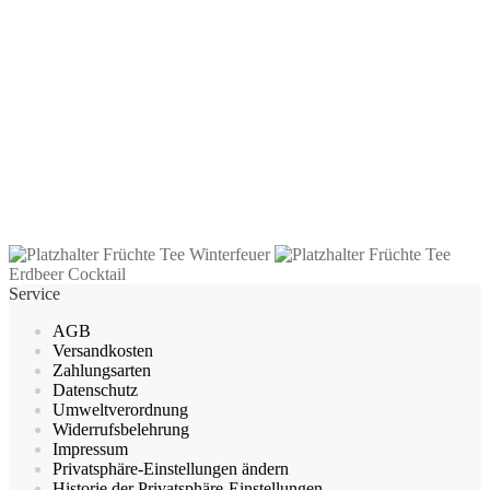
Früchte Tee Aprikose Yuzu
2,40
€
–
39,10
€
inkl. MwSt.
zzgl.
Versandkosten
Dieses
Ausführung wählen
Produkt
Früchte Tee Winterfeuer
Früchte Tee
weist
Erdbeer Cocktail
mehrere
Service
Varianten
auf.
AGB
Die
Versandkosten
Optionen
Zahlungsarten
können
Datenschutz
auf
Umweltverordnung
der
Widerrufsbelehrung
Produktseite
Impressum
gewählt
Privatsphäre-Einstellungen ändern
werden
Historie der Privatsphäre-Einstellungen