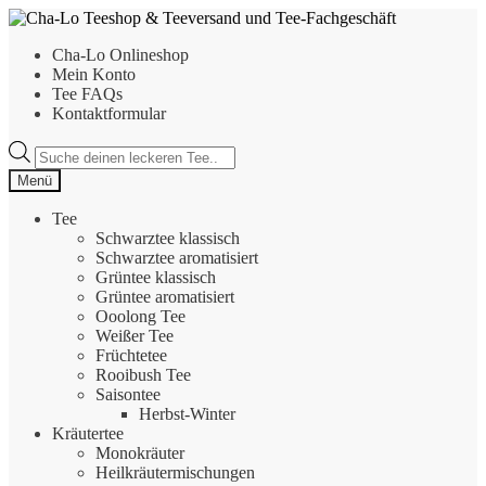
Zur
Zum
Navigation
Inhalt
Cha-Lo Onlineshop
springen
springen
Mein Konto
Tee FAQs
Kontaktformular
Products
search
Menü
Tee
Schwarztee klassisch
Schwarztee aromatisiert
Grüntee klassisch
Grüntee aromatisiert
Ooolong Tee
Weißer Tee
Früchtetee
Rooibush Tee
Saisontee
Herbst-Winter
Kräutertee
Monokräuter
Heilkräutermischungen