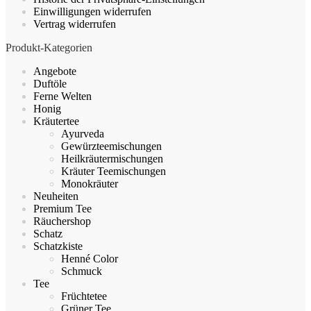
Einwilligungen widerrufen
Vertrag widerrufen
Produkt-Kategorien
Angebote
Duftöle
Ferne Welten
Honig
Kräutertee
Ayurveda
Gewürzteemischungen
Heilkräutermischungen
Kräuter Teemischungen
Monokräuter
Neuheiten
Premium Tee
Räuchershop
Schatz
Schatzkiste
Henné Color
Schmuck
Tee
Früchtetee
Grüner Tee