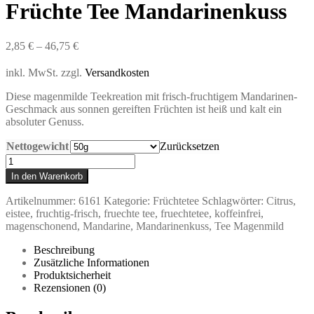
Früchte Tee Mandarinenkuss
2,85
€
–
46,75
€
inkl. MwSt.
zzgl.
Versandkosten
Diese magenmilde Teekreation mit frisch-fruchtigem Mandarinen-
Geschmack aus sonnen gereiften
Früchten ist heiß und kalt ein
absoluter Genuss.
Nettogewicht
Zurücksetzen
Früchte
Tee
In den Warenkorb
Mandarinenkuss
Menge
Artikelnummer:
6161
Kategorie:
Früchtetee
Schlagwörter:
Citrus
,
eistee
,
fruchtig-frisch
,
fruechte tee
,
fruechtetee
,
koffeinfrei
,
magenschonend
,
Mandarine
,
Mandarinenkuss
,
Tee Magenmild
Beschreibung
Zusätzliche Informationen
Produktsicherheit
Rezensionen (0)