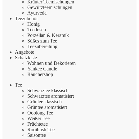
Kräuter Teemischungen
Gewürzteemischungen
Ayurveda
Teezubehör
Honig
Teedosen
Porzellan & Keramik
Süßes zum Tee
Teezubereitung
Angebote
Schatzkiste
Wohnen und Dekorieren
Yankee Candle
Räuchershop
Tee
Schwarztee klassisch
Schwarztee aromatisiert
Grüntee klassisch
Grüntee aromatisiert
Ooolong Tee
Weißer Tee
Früchtetee
Rooibush Tee
Saisontee