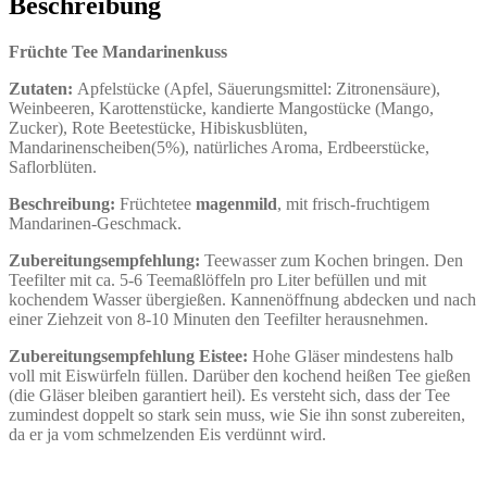
Beschreibung
Früchte Tee Mandarinenkuss
Zutaten:
Apfelstücke (Apfel, Säuerungsmittel: Zitronensäure),
Weinbeeren, Karottenstücke, kandierte
Mangostücke (Mango,
Zucker), Rote Beetestücke, Hibiskusblüten,
Mandarinenscheiben(5%),
natürliches Aroma, Erdbeerstücke,
Saflorblüten.
Beschreibung:
Früchtetee
magenmild
, mit frisch-fruchtigem
Mandarinen-Geschmack.
Zubereitungsempfehlung:
Teewasser zum Kochen bringen. Den
Teefilter mit ca. 5-6 Teemaßlöffeln pro Liter befüllen und mit
kochendem Wasser übergießen. Kannenöffnung abdecken und nach
einer Ziehzeit von 8-10 Minuten den Teefilter herausnehmen.
Zubereitungsempfehlung Eistee:
Hohe Gläser mindestens halb
voll mit Eiswürfeln füllen. Darüber den kochend heißen Tee gießen
(die Gläser bleiben garantiert heil). Es versteht sich, dass der Tee
zumindest doppelt so stark sein muss, wie Sie ihn sonst zubereiten,
da er ja vom schmelzenden Eis verdünnt wird.