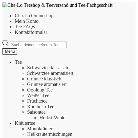
Zur
Zum
Navigation
Inhalt
Cha-Lo Onlineshop
springen
springen
Mein Konto
Tee FAQs
Kontaktformular
Products
search
Menü
Tee
Schwarztee klassisch
Schwarztee aromatisiert
Grüntee klassisch
Grüntee aromatisiert
Ooolong Tee
Weißer Tee
Früchtetee
Rooibush Tee
Saisontee
Herbst-Winter
Kräutertee
Monokräuter
Heilkräutermischungen