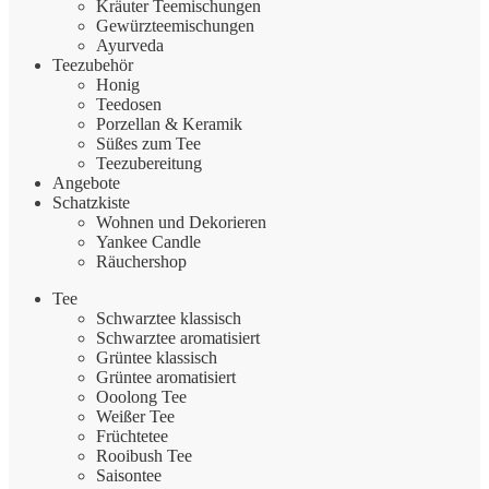
Kräuter Teemischungen
Gewürzteemischungen
Ayurveda
Teezubehör
Honig
Teedosen
Porzellan & Keramik
Süßes zum Tee
Teezubereitung
Angebote
Schatzkiste
Wohnen und Dekorieren
Yankee Candle
Räuchershop
Tee
Schwarztee klassisch
Schwarztee aromatisiert
Grüntee klassisch
Grüntee aromatisiert
Ooolong Tee
Weißer Tee
Früchtetee
Rooibush Tee
Saisontee