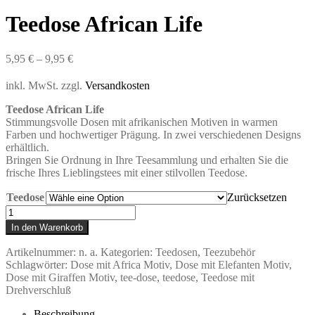
Teedose African Life
5,95
€
–
9,95
€
inkl. MwSt.
zzgl.
Versandkosten
Teedose African Life
Stimmungsvolle Dosen mit afrikanischen Motiven in warmen
Farben und hochwertiger Prägung. In zwei verschiedenen Designs
erhältlich.
Bringen Sie Ordnung in Ihre Teesammlung und erhalten Sie die
frische Ihres Lieblingstees mit einer stilvollen Teedose.
Teedose
Zurücksetzen
Teedose
African
In den Warenkorb
Life
Menge
Artikelnummer:
n. a.
Kategorien:
Teedosen
,
Teezubehör
Schlagwörter:
Dose mit Africa Motiv
,
Dose mit Elefanten Motiv
,
Dose mit Giraffen Motiv
,
tee-dose
,
teedose
,
Teedose mit
Drehverschluß
Beschreibung