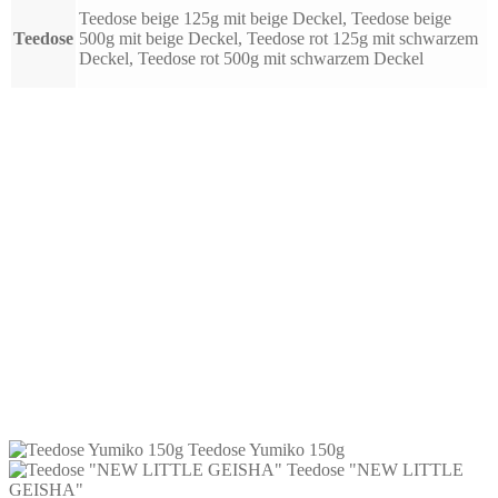
Teedose beige 125g mit beige Deckel, Teedose beige
Teedose
500g mit beige Deckel, Teedose rot 125g mit schwarzem
Deckel, Teedose rot 500g mit schwarzem Deckel
Vorratsdose VW Bulli – Let’s Get
Lost
5,95
€
inkl. 19 % MwSt.
zzgl.
Versandkosten
Weiterlesen
Teedose Yumiko 150g
Teedose "NEW LITTLE
GEISHA"