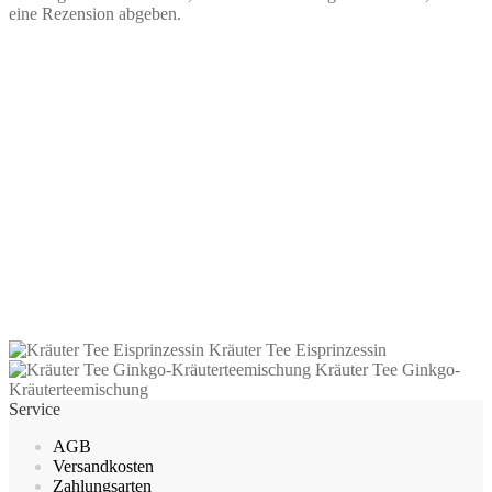
eine Rezension abgeben.
Grüner Tee Mandelplätzchen
2,55
€
–
41,65
€
inkl. MwSt.
zzgl.
Versandkosten
Dieses
Ausführung wählen
Produkt
Kräuter Tee Eisprinzessin
weist
Kräuter Tee Ginkgo-
mehrere
Kräuterteemischung
Varianten
Service
auf.
Die
AGB
Optionen
Versandkosten
können
Zahlungsarten
auf