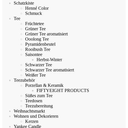
Schatzkiste
Henné Color
Schmuck
Tee
Früchtetee
Grüner Tee
Grüner Tee aromatisiert
Ooolong Tee
Pyramidenbeutel
Rooibush Tee
Saisontee
Herbst-Winter
Schwarzer Tee
Schwarzer Tee aromatisiert
Weißer Tee
Teezubehör
Porzellan & Keramik
FIFTYEIGHT PRODUCTS
Süßes zum Tee
Teedosen
Teezubereitung
Weihnachtsmarkt
Wohnen und Dekorieren
Kerzen
Yankee Candle