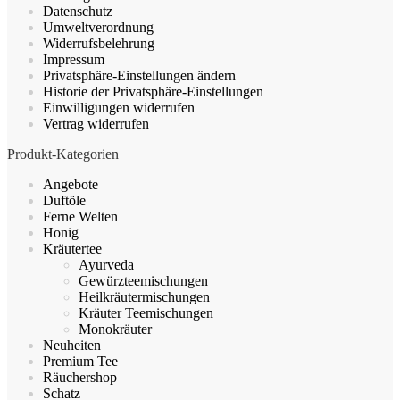
Datenschutz
der
Umweltverordnung
Produktseite
Widerrufsbelehrung
gewählt
Impressum
werden
Privatsphäre-Einstellungen ändern
Historie der Privatsphäre-Einstellungen
Einwilligungen widerrufen
Vertrag widerrufen
Produkt-Kategorien
Angebote
Duftöle
Ferne Welten
Honig
Kräutertee
Ayurveda
Gewürzteemischungen
Heilkräutermischungen
Kräuter Teemischungen
Monokräuter
Neuheiten
Premium Tee
Räuchershop
Schatz