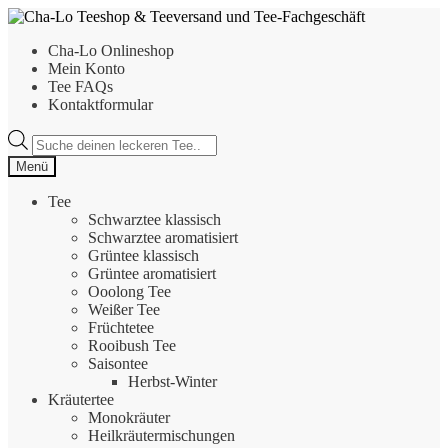
Zur
Zum
Navigation
Inhalt
Cha-Lo Onlineshop
springen
springen
Mein Konto
Tee FAQs
Kontaktformular
Products
search
Menü
Tee
Schwarztee klassisch
Schwarztee aromatisiert
Grüntee klassisch
Grüntee aromatisiert
Ooolong Tee
Weißer Tee
Früchtetee
Rooibush Tee
Saisontee
Herbst-Winter
Kräutertee
Monokräuter
Heilkräutermischungen