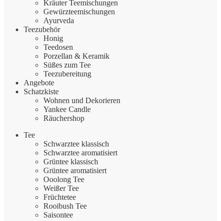
Kräuter Teemischungen
Gewürzteemischungen
Ayurveda
Teezubehör
Honig
Teedosen
Porzellan & Keramik
Süßes zum Tee
Teezubereitung
Angebote
Schatzkiste
Wohnen und Dekorieren
Yankee Candle
Räuchershop
Tee
Schwarztee klassisch
Schwarztee aromatisiert
Grüntee klassisch
Grüntee aromatisiert
Ooolong Tee
Weißer Tee
Früchtetee
Rooibush Tee
Saisontee