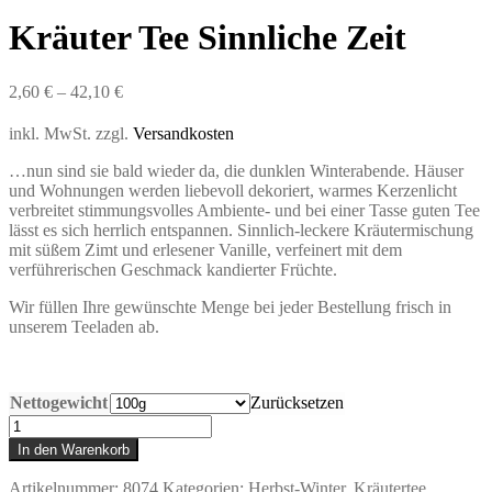
Kräuter Tee Sinnliche Zeit
2,60
€
–
42,10
€
inkl. MwSt.
zzgl.
Versandkosten
…nun sind sie bald wieder da, die dunklen Winterabende. Häuser
und Wohnungen werden liebevoll dekoriert, warmes Kerzenlicht
verbreitet stimmungsvolles Ambiente- und bei einer Tasse guten Tee
lässt es sich herrlich entspannen. Sinnlich-leckere Kräutermischung
mit süßem Zimt und erlesener Vanille, verfeinert mit dem
verführerischen Geschmack kandierter Früchte.
Wir füllen Ihre gewünschte Menge bei jeder Bestellung frisch in
unserem Teeladen ab.
Nettogewicht
Zurücksetzen
Kräuter
Tee
In den Warenkorb
Sinnliche
Zeit
Artikelnummer:
8074
Kategorien:
Herbst-Winter
,
Kräutertee