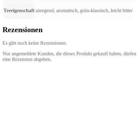
Teeeigenschaft
anregend, aromatisch, grün-klassisch, leicht bitter
Rezensionen
Es gibt noch keine Rezensionen.
Nur angemeldete Kunden, die dieses Produkt gekauft haben, dürfen
eine Rezension abgeben.
Grüner Tee Japan Sencha-Kakegawa
5,05
€
–
84,15
€
inkl. MwSt.
zzgl.
Versandkosten