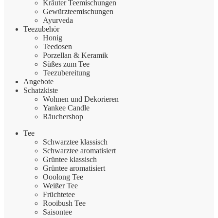
Kräuter Teemischungen
Gewürzteemischungen
Ayurveda
Teezubehör
Honig
Teedosen
Porzellan & Keramik
Süßes zum Tee
Teezubereitung
Angebote
Schatzkiste
Wohnen und Dekorieren
Yankee Candle
Räuchershop
Tee
Schwarztee klassisch
Schwarztee aromatisiert
Grüntee klassisch
Grüntee aromatisiert
Ooolong Tee
Weißer Tee
Früchtetee
Rooibush Tee
Saisontee