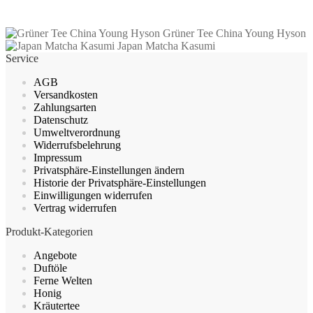
Dieses
Ausführung wählen
Produkt
Grüner Tee China Young Hyson
weist
Japan Matcha Kasumi
mehrere
Service
Varianten
auf.
AGB
Die
Versandkosten
Optionen
Zahlungsarten
können
Datenschutz
auf
Umweltverordnung
der
Widerrufsbelehrung
Produktseite
Impressum
gewählt
Privatsphäre-Einstellungen ändern
werden
Historie der Privatsphäre-Einstellungen
Einwilligungen widerrufen
Vertrag widerrufen
Produkt-Kategorien
Angebote
Duftöle
Ferne Welten
Honig
Kräutertee