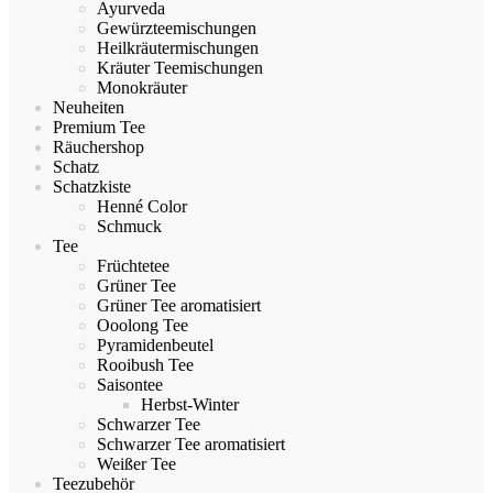
Ayurveda
Gewürzteemischungen
Heilkräutermischungen
Kräuter Teemischungen
Monokräuter
Neuheiten
Premium Tee
Räuchershop
Schatz
Schatzkiste
Henné Color
Schmuck
Tee
Früchtetee
Grüner Tee
Grüner Tee aromatisiert
Ooolong Tee
Pyramidenbeutel
Rooibush Tee
Saisontee
Herbst-Winter
Schwarzer Tee
Schwarzer Tee aromatisiert
Weißer Tee
Teezubehör