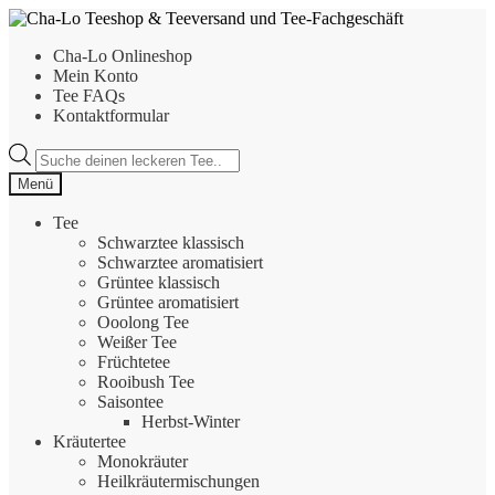
Zur
Zum
Navigation
Inhalt
Cha-Lo Onlineshop
springen
springen
Mein Konto
Tee FAQs
Kontaktformular
Products
search
Menü
Tee
Schwarztee klassisch
Schwarztee aromatisiert
Grüntee klassisch
Grüntee aromatisiert
Ooolong Tee
Weißer Tee
Früchtetee
Rooibush Tee
Saisontee
Herbst-Winter
Kräutertee
Monokräuter
Heilkräutermischungen