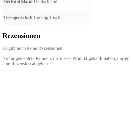
Herkunftsland
Deutschland
Teeeigenschaft
fruchtig-frisch
Rezensionen
Es gibt noch keine Rezensionen.
Nur angemeldete Kunden, die dieses Produkt gekauft haben, dürfen
eine Rezension abgeben.
Früchte Tee Aprikose Yuzu
2,40
€
–
39,10
€
inkl. MwSt.