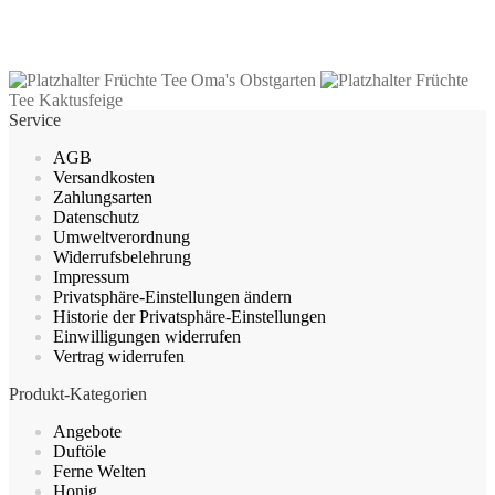
zzgl.
Versandkosten
Dieses
Ausführung wählen
Produkt
Früchte Tee Oma's Obstgarten
Früchte
weist
Tee Kaktusfeige
mehrere
Service
Varianten
auf.
AGB
Die
Versandkosten
Optionen
Zahlungsarten
können
Datenschutz
auf
Umweltverordnung
der
Widerrufsbelehrung
Produktseite
Impressum
gewählt
Privatsphäre-Einstellungen ändern
werden
Historie der Privatsphäre-Einstellungen
Einwilligungen widerrufen
Vertrag widerrufen
Produkt-Kategorien
Angebote
Duftöle
Ferne Welten
Honig