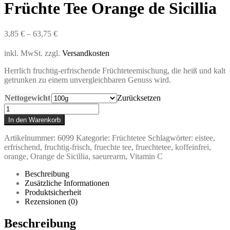
Früchte Tee Orange de Sicillia
3,85
€
–
63,75
€
inkl. MwSt.
zzgl.
Versandkosten
Herrlich fruchtig-erfrischende Früchteteemischung, die heiß und kalt
getrunken zu einem
unvergleichbaren Genuss wird.
Nettogewicht
Zurücksetzen
Früchte
Tee
In den Warenkorb
Orange
de
Artikelnummer:
6099
Kategorie:
Früchtetee
Schlagwörter:
eistee
,
Sicillia
erfrischend
,
fruchtig-frisch
,
fruechte tee
,
fruechtetee
,
koffeinfrei
,
Menge
orange
,
Orange de Sicillia
,
saeurearm
,
Vitamin C
Beschreibung
Zusätzliche Informationen
Produktsicherheit
Rezensionen (0)
Beschreibung