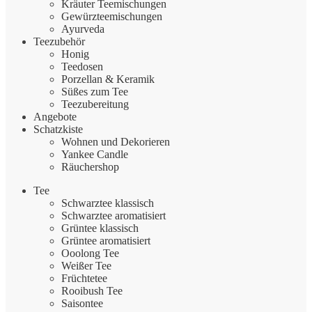
Kräuter Teemischungen
Gewürzteemischungen
Ayurveda
Teezubehör
Honig
Teedosen
Porzellan & Keramik
Süßes zum Tee
Teezubereitung
Angebote
Schatzkiste
Wohnen und Dekorieren
Yankee Candle
Räuchershop
Tee
Schwarztee klassisch
Schwarztee aromatisiert
Grüntee klassisch
Grüntee aromatisiert
Ooolong Tee
Weißer Tee
Früchtetee
Rooibush Tee
Saisontee