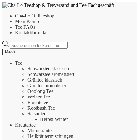
Zur
Zum
Navigation
Inhalt
Cha-Lo Onlineshop
springen
springen
Mein Konto
Tee FAQs
Kontaktformular
Products
search
Menü
Tee
Schwarztee klassisch
Schwarztee aromatisiert
Grüntee klassisch
Grüntee aromatisiert
Ooolong Tee
Weißer Tee
Früchtetee
Rooibush Tee
Saisontee
Herbst-Winter
Kräutertee
Monokräuter
Heilkräutermischungen