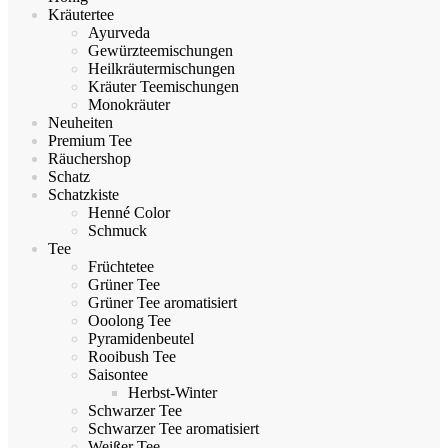
Kräutertee
Ayurveda
Gewürzteemischungen
Heilkräutermischungen
Kräuter Teemischungen
Monokräuter
Neuheiten
Premium Tee
Räuchershop
Schatz
Schatzkiste
Henné Color
Schmuck
Tee
Früchtetee
Grüner Tee
Grüner Tee aromatisiert
Ooolong Tee
Pyramidenbeutel
Rooibush Tee
Saisontee
Herbst-Winter
Schwarzer Tee
Schwarzer Tee aromatisiert
Weißer Tee