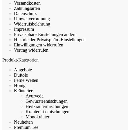
Versandkosten
auf
Zahlungsarten
der
Datenschutz
Produktseite
Umweltverordnung
gewählt
Widerrufsbelehrung
werden
Impressum
Privatsphäre-Einstellungen ändern
Historie der Privatsphäre-Einstellungen
Einwilligungen widerrufen
Vertrag widerrufen
Produkt-Kategorien
Angebote
Duftöle
Ferne Welten
Honig
Kräutertee
Ayurveda
Gewürzteemischungen
Heilkräutermischungen
Kräuter Teemischungen
Monokräuter
Neuheiten
Premium Tee