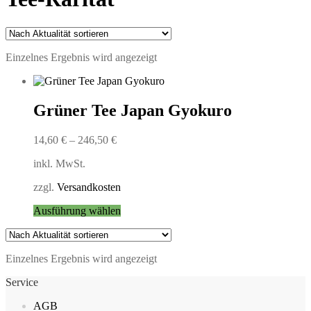
Einzelnes Ergebnis wird angezeigt
Grüner Tee Japan Gyokuro
14,60
€
–
246,50
€
inkl. MwSt.
zzgl.
Versandkosten
Dieses
Ausführung wählen
Produkt
weist
mehrere
Einzelnes Ergebnis wird angezeigt
Varianten
auf.
Service
Die
Optionen
AGB
können