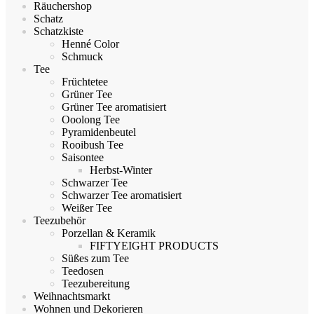
Räuchershop
Schatz
Schatzkiste
Henné Color
Schmuck
Tee
Früchtetee
Grüner Tee
Grüner Tee aromatisiert
Ooolong Tee
Pyramidenbeutel
Rooibush Tee
Saisontee
Herbst-Winter
Schwarzer Tee
Schwarzer Tee aromatisiert
Weißer Tee
Teezubehör
Porzellan & Keramik
FIFTYEIGHT PRODUCTS
Süßes zum Tee
Teedosen
Teezubereitung
Weihnachtsmarkt
Wohnen und Dekorieren