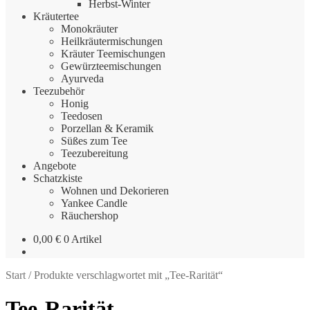
Herbst-Winter
Kräutertee
Monokräuter
Heilkräutermischungen
Kräuter Teemischungen
Gewürzteemischungen
Ayurveda
Teezubehör
Honig
Teedosen
Porzellan & Keramik
Süßes zum Tee
Teezubereitung
Angebote
Schatzkiste
Wohnen und Dekorieren
Yankee Candle
Räuchershop
0,00
€
0 Artikel
Start
/
Produkte verschlagwortet mit „Tee-Rarität“
Tee-Rarität