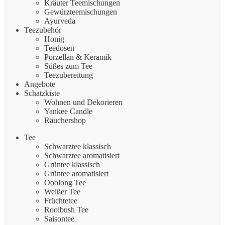
Kräuter Teemischungen
Gewürzteemischungen
Ayurveda
Teezubehör
Honig
Teedosen
Porzellan & Keramik
Süßes zum Tee
Teezubereitung
Angebote
Schatzkiste
Wohnen und Dekorieren
Yankee Candle
Räuchershop
Tee
Schwarztee klassisch
Schwarztee aromatisiert
Grüntee klassisch
Grüntee aromatisiert
Ooolong Tee
Weißer Tee
Früchtetee
Rooibush Tee
Saisontee