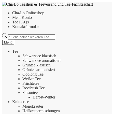
Zur
Zum
Navigation
Inhalt
Cha-Lo Onlineshop
springen
springen
Mein Konto
Tee FAQs
Kontaktformular
Products
search
Menü
Tee
Schwarztee klassisch
Schwarztee aromatisiert
Grüntee klassisch
Grüntee aromatisiert
Ooolong Tee
Weißer Tee
Früchtetee
Rooibush Tee
Saisontee
Herbst-Winter
Kräutertee
Monokräuter
Heilkräutermischungen