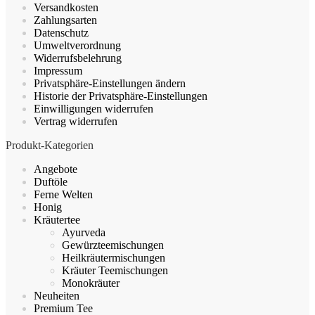
Versandkosten
auf
Zahlungsarten
der
Datenschutz
Produktseite
Umweltverordnung
gewählt
Widerrufsbelehrung
werden
Impressum
Privatsphäre-Einstellungen ändern
Historie der Privatsphäre-Einstellungen
Einwilligungen widerrufen
Vertrag widerrufen
Produkt-Kategorien
Angebote
Duftöle
Ferne Welten
Honig
Kräutertee
Ayurveda
Gewürzteemischungen
Heilkräutermischungen
Kräuter Teemischungen
Monokräuter
Neuheiten
Premium Tee