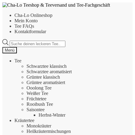
Zur
Zum
Navigation
Inhalt
Cha-Lo Onlineshop
springen
springen
Mein Konto
Tee FAQs
Kontaktformular
Products
search
Menü
Tee
Schwarztee klassisch
Schwarztee aromatisiert
Grüntee klassisch
Grüntee aromatisiert
Ooolong Tee
Weißer Tee
Früchtetee
Rooibush Tee
Saisontee
Herbst-Winter
Kräutertee
Monokräuter
Heilkräutermischungen