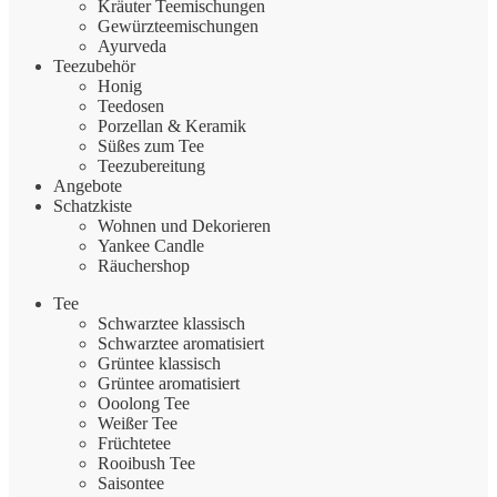
Kräuter Teemischungen
Gewürzteemischungen
Ayurveda
Teezubehör
Honig
Teedosen
Porzellan & Keramik
Süßes zum Tee
Teezubereitung
Angebote
Schatzkiste
Wohnen und Dekorieren
Yankee Candle
Räuchershop
Tee
Schwarztee klassisch
Schwarztee aromatisiert
Grüntee klassisch
Grüntee aromatisiert
Ooolong Tee
Weißer Tee
Früchtetee
Rooibush Tee
Saisontee