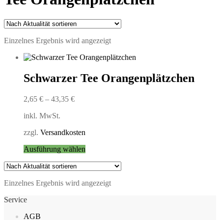
Einzelnes Ergebnis wird angezeigt
Schwarzer Tee Orangenplätzchen
2,65
€
–
43,35
€
inkl. MwSt.
zzgl.
Versandkosten
Dieses
Ausführung wählen
Produkt
weist
mehrere
Einzelnes Ergebnis wird angezeigt
Varianten
auf.
Service
Die
Optionen
AGB
können