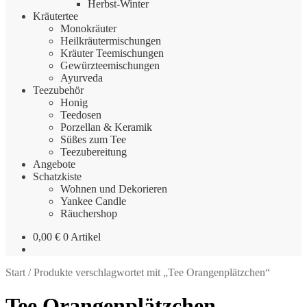
Herbst-Winter
Kräutertee
Monokräuter
Heilkräutermischungen
Kräuter Teemischungen
Gewürzteemischungen
Ayurveda
Teezubehör
Honig
Teedosen
Porzellan & Keramik
Süßes zum Tee
Teezubereitung
Angebote
Schatzkiste
Wohnen und Dekorieren
Yankee Candle
Räuchershop
0,00
€
0 Artikel
Start
/
Produkte verschlagwortet mit „Tee Orangenplätzchen“
Tee Orangenplätzchen