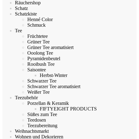
Räuchershop
Schatz
Schatzkiste
Henné Color
Schmuck
Tee
Früchtetee
Grüner Tee
Grüner Tee aromatisiert
Ooolong Tee
Pyramidenbeutel
Rooibush Tee
Saisontee
Herbst-Winter
Schwarzer Tee
Schwarzer Tee aromatisiert
Weißer Tee
Teezubehör
Porzellan & Keramik
FIFTYEIGHT PRODUCTS
Süßes zum Tee
Teedosen
Teezubereitung
Weihnachtsmarkt
Wohnen und Dekorieren