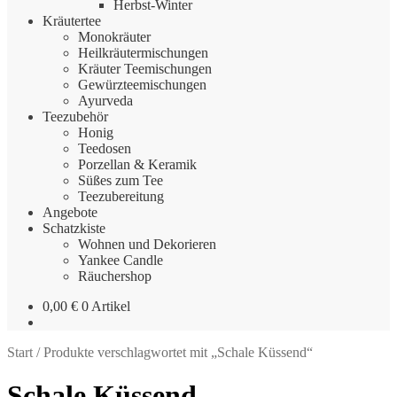
Herbst-Winter
Kräutertee
Monokräuter
Heilkräutermischungen
Kräuter Teemischungen
Gewürzteemischungen
Ayurveda
Teezubehör
Honig
Teedosen
Porzellan & Keramik
Süßes zum Tee
Teezubereitung
Angebote
Schatzkiste
Wohnen und Dekorieren
Yankee Candle
Räuchershop
0,00
€
0 Artikel
Start
/
Produkte verschlagwortet mit „Schale Küssend“
Schale Küssend