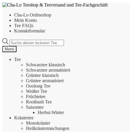
Zur
Zum
Navigation
Inhalt
Cha-Lo Onlineshop
springen
springen
Mein Konto
Tee FAQs
Kontaktformular
Products
search
Menü
Tee
Schwarztee klassisch
Schwarztee aromatisiert
Grüntee klassisch
Grüntee aromatisiert
Ooolong Tee
Weißer Tee
Früchtetee
Rooibush Tee
Saisontee
Herbst-Winter
Kräutertee
Monokräuter
Heilkräutermischungen