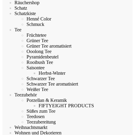
Räuchershop
Schatz
Schatzkiste
Henné Color
Schmuck
Tee
Früchtetee
Grüner Tee
Grüner Tee aromatisiert
Ooolong Tee
Pyramidenbeutel
Rooibush Tee
Saisontee
Herbst-Winter
Schwarzer Tee
Schwarzer Tee aromatisiert
Weißer Tee
Teezubehör
Porzellan & Keramik
FIFTYEIGHT PRODUCTS
Süßes zum Tee
Teedosen
Teezubereitung
Weihnachtsmarkt
Wohnen und Dekorieren