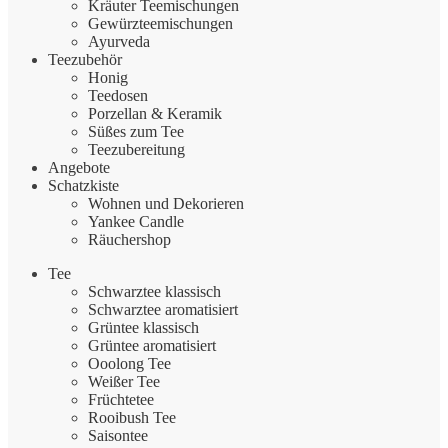
Kräuter Teemischungen
Gewürzteemischungen
Ayurveda
Teezubehör
Honig
Teedosen
Porzellan & Keramik
Süßes zum Tee
Teezubereitung
Angebote
Schatzkiste
Wohnen und Dekorieren
Yankee Candle
Räuchershop
Tee
Schwarztee klassisch
Schwarztee aromatisiert
Grüntee klassisch
Grüntee aromatisiert
Ooolong Tee
Weißer Tee
Früchtetee
Rooibush Tee
Saisontee