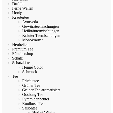
Duftöle
Ferne Welten
Honig
Kräutertee
Ayurveda
Gewürzteemischungen
Heilkräutermischungen
Kräuter Teemischungen
Monokräuter
Neuheiten
Premium Tee
Räuchershop
Schatz
Schatzkiste
Henné Color
Schmuck
Tee
Früchtetee
Grüner Tee
Grüner Tee aromatisiert
Ooolong Tee
Pyramidenbeutel
Rooibush Tee
Saisontee
Herbst-Winter