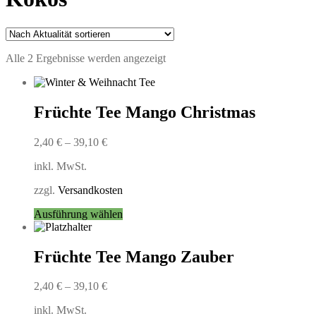
Nach
Alle 2 Ergebnisse werden angezeigt
Aktualität
sortiert
Früchte Tee Mango Christmas
2,40
€
–
39,10
€
inkl. MwSt.
zzgl.
Versandkosten
Dieses
Ausführung wählen
Produkt
weist
mehrere
Früchte Tee Mango Zauber
Varianten
auf.
2,40
€
–
39,10
€
Die
Optionen
inkl. MwSt.
können