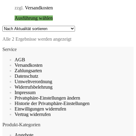
auf
zzgl.
Versandkosten
der
Produktseite
Dieses
Ausführung wählen
gewählt
Produkt
werden
weist
mehrere
Nach
Alle 2 Ergebnisse werden angezeigt
Varianten
Aktualität
auf.
Service
sortiert
Die
Optionen
AGB
können
Versandkosten
auf
Zahlungsarten
der
Datenschutz
Produktseite
Umweltverordnung
gewählt
Widerrufsbelehrung
werden
Impressum
Privatsphäre-Einstellungen ändern
Historie der Privatsphäre-Einstellungen
Einwilligungen widerrufen
Vertrag widerrufen
Produkt-Kategorien
Angebote