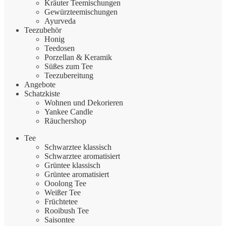
Kräuter Teemischungen
Gewürzteemischungen
Ayurveda
Teezubehör
Honig
Teedosen
Porzellan & Keramik
Süßes zum Tee
Teezubereitung
Angebote
Schatzkiste
Wohnen und Dekorieren
Yankee Candle
Räuchershop
Tee
Schwarztee klassisch
Schwarztee aromatisiert
Grüntee klassisch
Grüntee aromatisiert
Ooolong Tee
Weißer Tee
Früchtetee
Rooibush Tee
Saisontee