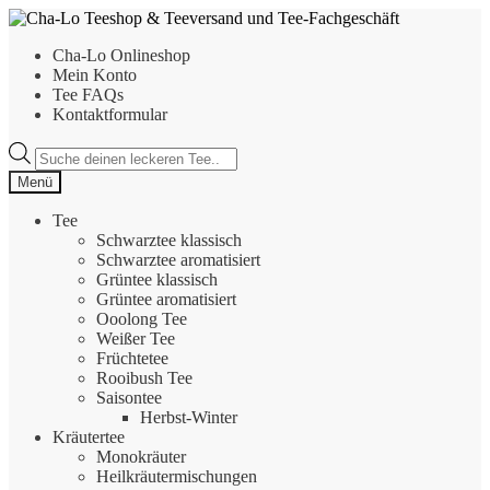
Zur
Zum
Navigation
Inhalt
Cha-Lo Onlineshop
springen
springen
Mein Konto
Tee FAQs
Kontaktformular
Products
search
Menü
Tee
Schwarztee klassisch
Schwarztee aromatisiert
Grüntee klassisch
Grüntee aromatisiert
Ooolong Tee
Weißer Tee
Früchtetee
Rooibush Tee
Saisontee
Herbst-Winter
Kräutertee
Monokräuter
Heilkräutermischungen