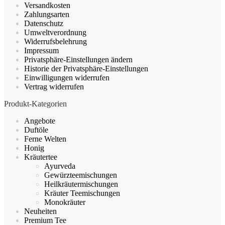
Versandkosten
auf
Zahlungsarten
der
Datenschutz
Produktseite
Umweltverordnung
gewählt
Widerrufsbelehrung
werden
Impressum
Privatsphäre-Einstellungen ändern
Historie der Privatsphäre-Einstellungen
Einwilligungen widerrufen
Vertrag widerrufen
Produkt-Kategorien
Angebote
Duftöle
Ferne Welten
Honig
Kräutertee
Ayurveda
Gewürzteemischungen
Heilkräutermischungen
Kräuter Teemischungen
Monokräuter
Neuheiten
Premium Tee