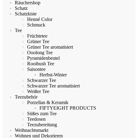
Räuchershop
Schatz
Schatzkiste
Henné Color
Schmuck
Tee
Früchtetee
Grüner Tee
Grüner Tee aromatisiert
Ooolong Tee
Pyramidenbeutel
Rooibush Tee
Saisontee
Herbst-Winter
Schwarzer Tee
Schwarzer Tee aromatisiert
Weißer Tee
Teezubehör
Porzellan & Keramik
FIFTYEIGHT PRODUCTS
Süßes zum Tee
Teedosen
Teezubereitung
Weihnachtsmarkt
Wohnen und Dekorieren