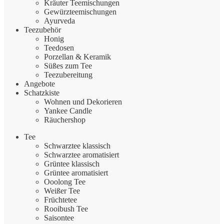
Kräuter Teemischungen
Gewürzteemischungen
Ayurveda
Teezubehör
Honig
Teedosen
Porzellan & Keramik
Süßes zum Tee
Teezubereitung
Angebote
Schatzkiste
Wohnen und Dekorieren
Yankee Candle
Räuchershop
Tee
Schwarztee klassisch
Schwarztee aromatisiert
Grüntee klassisch
Grüntee aromatisiert
Ooolong Tee
Weißer Tee
Früchtetee
Rooibush Tee
Saisontee