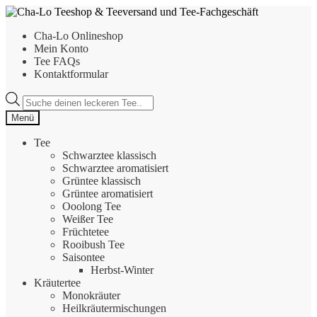
Zur
Zum
Navigation
Inhalt
Cha-Lo Onlineshop
springen
springen
Mein Konto
Tee FAQs
Kontaktformular
Products
search
Menü
Tee
Schwarztee klassisch
Schwarztee aromatisiert
Grüntee klassisch
Grüntee aromatisiert
Ooolong Tee
Weißer Tee
Früchtetee
Rooibush Tee
Saisontee
Herbst-Winter
Kräutertee
Monokräuter
Heilkräutermischungen