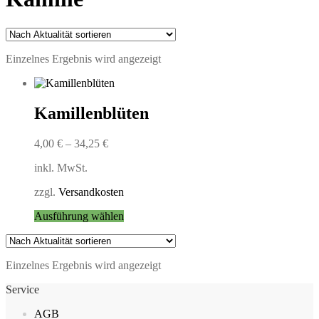
Einzelnes Ergebnis wird angezeigt
Kamillenblüten
4,00
€
–
34,25
€
inkl. MwSt.
zzgl.
Versandkosten
Dieses
Ausführung wählen
Produkt
weist
mehrere
Einzelnes Ergebnis wird angezeigt
Varianten
auf.
Service
Die
Optionen
AGB
können