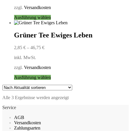
auf
zzgl.
Versandkosten
der
Produktseite
Dieses
Ausführung wählen
gewählt
Produkt
werden
weist
mehrere
Grüner Tee Ewiges Leben
Varianten
auf.
2,85
€
–
46,75
€
Die
Optionen
inkl. MwSt.
können
auf
zzgl.
Versandkosten
der
Produktseite
Dieses
Ausführung wählen
gewählt
Produkt
werden
weist
mehrere
Nach
Alle 3 Ergebnisse werden angezeigt
Varianten
Aktualität
auf.
Service
sortiert
Die
Optionen
AGB
können
Versandkosten
auf
Zahlungsarten
der