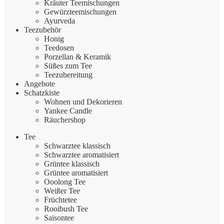
Kräuter Teemischungen
Gewürzteemischungen
Ayurveda
Teezubehör
Honig
Teedosen
Porzellan & Keramik
Süßes zum Tee
Teezubereitung
Angebote
Schatzkiste
Wohnen und Dekorieren
Yankee Candle
Räuchershop
Tee
Schwarztee klassisch
Schwarztee aromatisiert
Grüntee klassisch
Grüntee aromatisiert
Ooolong Tee
Weißer Tee
Früchtetee
Rooibush Tee
Saisontee