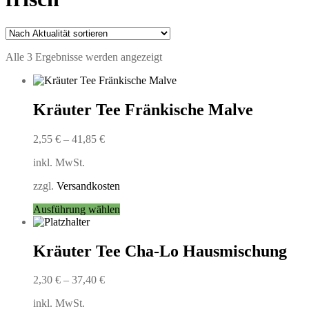
Nach
Alle 3 Ergebnisse werden angezeigt
Aktualität
sortiert
Kräuter Tee Fränkische Malve
2,55
€
–
41,85
€
inkl. MwSt.
zzgl.
Versandkosten
Dieses
Ausführung wählen
Produkt
weist
mehrere
Kräuter Tee Cha-Lo Hausmischung
Varianten
auf.
2,30
€
–
37,40
€
Die
Optionen
inkl. MwSt.
können