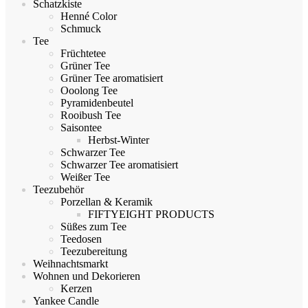
Schatzkiste
Henné Color
Schmuck
Tee
Früchtetee
Grüner Tee
Grüner Tee aromatisiert
Ooolong Tee
Pyramidenbeutel
Rooibush Tee
Saisontee
Herbst-Winter
Schwarzer Tee
Schwarzer Tee aromatisiert
Weißer Tee
Teezubehör
Porzellan & Keramik
FIFTYEIGHT PRODUCTS
Süßes zum Tee
Teedosen
Teezubereitung
Weihnachtsmarkt
Wohnen und Dekorieren
Kerzen
Yankee Candle