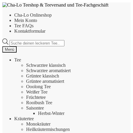
Zur
Zum
Navigation
Inhalt
Cha-Lo Onlineshop
springen
springen
Mein Konto
Tee FAQs
Kontaktformular
Products
search
Menü
Tee
Schwarztee klassisch
Schwarztee aromatisiert
Grüntee klassisch
Grüntee aromatisiert
Ooolong Tee
Weißer Tee
Früchtetee
Rooibush Tee
Saisontee
Herbst-Winter
Kräutertee
Monokräuter
Heilkräutermischungen