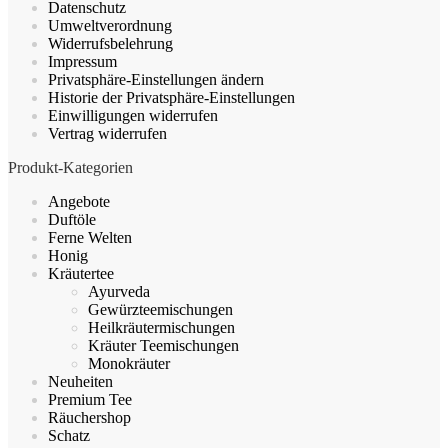
Datenschutz
Produktseite
Umweltverordnung
gewählt
Widerrufsbelehrung
werden
Impressum
Privatsphäre-Einstellungen ändern
Historie der Privatsphäre-Einstellungen
Einwilligungen widerrufen
Vertrag widerrufen
Produkt-Kategorien
Angebote
Duftöle
Ferne Welten
Honig
Kräutertee
Ayurveda
Gewürzteemischungen
Heilkräutermischungen
Kräuter Teemischungen
Monokräuter
Neuheiten
Premium Tee
Räuchershop
Schatz