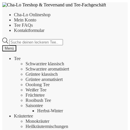
Zur
Zum
Navigation
Inhalt
Cha-Lo Onlineshop
springen
springen
Mein Konto
Tee FAQs
Kontaktformular
Products
search
Menü
Tee
Schwarztee klassisch
Schwarztee aromatisiert
Grüntee klassisch
Grüntee aromatisiert
Ooolong Tee
Weißer Tee
Früchtetee
Rooibush Tee
Saisontee
Herbst-Winter
Kräutertee
Monokräuter
Heilkräutermischungen