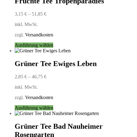
Früchte Tee Tropenparadies
Varianten
auf.
3,15
€
–
51,85
€
Die
Optionen
inkl. MwSt.
können
auf
zzgl.
Versandkosten
der
Produktseite
Dieses
Ausführung wählen
gewählt
Produkt
werden
weist
mehrere
Grüner Tee Ewiges Leben
Varianten
auf.
2,85
€
–
46,75
€
Die
Optionen
inkl. MwSt.
können
auf
zzgl.
Versandkosten
der
Produktseite
Dieses
Ausführung wählen
gewählt
Produkt
werden
weist
mehrere
Grüner Tee Bad Nauheimer
Varianten
Rosengarten
auf.