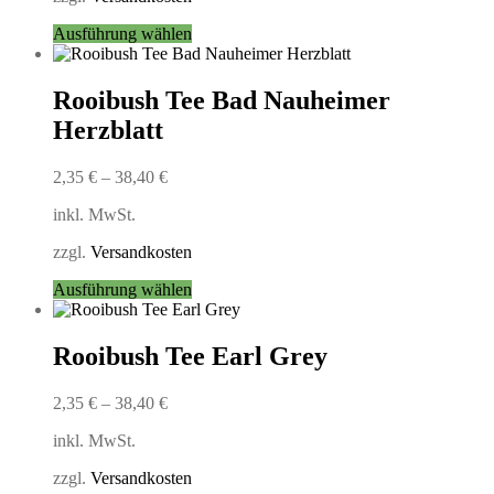
der
Produktseite
Dieses
Ausführung wählen
gewählt
Produkt
werden
weist
mehrere
Rooibush Tee Bad Nauheimer
Varianten
Herzblatt
auf.
Die
Optionen
2,35
€
–
38,40
€
können
auf
inkl. MwSt.
der
Produktseite
zzgl.
Versandkosten
gewählt
Dieses
Ausführung wählen
werden
Produkt
weist
mehrere
Rooibush Tee Earl Grey
Varianten
auf.
2,35
€
–
38,40
€
Die
Optionen
inkl. MwSt.
können
auf
zzgl.
Versandkosten
der