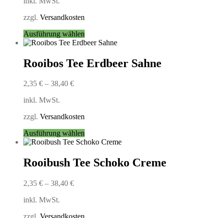
inkl. MwSt.
zzgl.
Versandkosten
Dieses
Ausführung wählen
Produkt
weist
mehrere
Rooibos Tee Erdbeer Sahne
Varianten
auf.
2,35
€
–
38,40
€
Die
Optionen
inkl. MwSt.
können
auf
zzgl.
Versandkosten
der
Produktseite
Dieses
Ausführung wählen
gewählt
Produkt
werden
weist
mehrere
Rooibush Tee Schoko Creme
Varianten
auf.
2,35
€
–
38,40
€
Die
Optionen
inkl. MwSt.
können
auf
zzgl.
Versandkosten