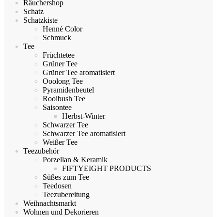
Räuchershop
Schatz
Schatzkiste
Henné Color
Schmuck
Tee
Früchtetee
Grüner Tee
Grüner Tee aromatisiert
Ooolong Tee
Pyramidenbeutel
Rooibush Tee
Saisontee
Herbst-Winter
Schwarzer Tee
Schwarzer Tee aromatisiert
Weißer Tee
Teezubehör
Porzellan & Keramik
FIFTYEIGHT PRODUCTS
Süßes zum Tee
Teedosen
Teezubereitung
Weihnachtsmarkt
Wohnen und Dekorieren