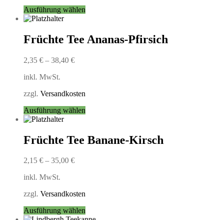
Produktseite
Dieses
Ausführung wählen
gewählt
Produkt
werden
weist
mehrere
Früchte Tee Ananas-Pfirsich
Varianten
auf.
2,35
€
–
38,40
€
Die
Optionen
inkl. MwSt.
können
auf
zzgl.
Versandkosten
der
Produktseite
Dieses
Ausführung wählen
gewählt
Produkt
werden
weist
mehrere
Früchte Tee Banane-Kirsch
Varianten
auf.
2,15
€
–
35,00
€
Die
Optionen
inkl. MwSt.
können
auf
zzgl.
Versandkosten
der
Produktseite
Dieses
Ausführung wählen
gewählt
Produkt