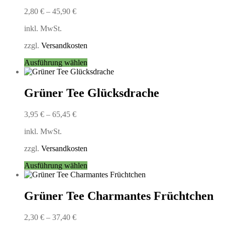
auf.
2,80
€
–
45,90
€
Die
Optionen
inkl. MwSt.
können
auf
zzgl.
Versandkosten
der
Produktseite
Dieses
Ausführung wählen
gewählt
Produkt
werden
weist
mehrere
Grüner Tee Glücksdrache
Varianten
auf.
3,95
€
–
65,45
€
Die
Optionen
inkl. MwSt.
können
auf
zzgl.
Versandkosten
der
Produktseite
Dieses
Ausführung wählen
gewählt
Produkt
werden
weist
mehrere
Grüner Tee Charmantes Früchtchen
Varianten
auf.
2,30
€
–
37,40
€
Die