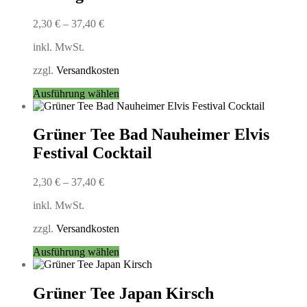
Die
Optionen
2,30
€
–
37,40
€
können
auf
inkl. MwSt.
der
Produktseite
zzgl.
Versandkosten
gewählt
Dieses
Ausführung wählen
werden
Produkt
weist
mehrere
Grüner Tee Bad Nauheimer Elvis
Varianten
Festival Cocktail
auf.
Die
Optionen
2,30
€
–
37,40
€
können
auf
inkl. MwSt.
der
Produktseite
zzgl.
Versandkosten
gewählt
Dieses
Ausführung wählen
werden
Produkt
weist
mehrere
Grüner Tee Japan Kirsch
Varianten