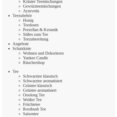
Kräuter Teemischungen
Gewürzteemischungen
Ayurveda
Teezubehör
Honig
Teedosen
Porzellan & Keramik
Süßes zum Tee
Teezubereitung
Angebote
Schatzkiste
Wohnen und Dekorieren
Yankee Candle
Räuchershop
Tee
Schwarztee klassisch
Schwarztee aromatisiert
Grüntee klassisch
Grüntee aromatisiert
Ooolong Tee
Weißer Tee
Früchtetee
Rooibush Tee
Saisontee