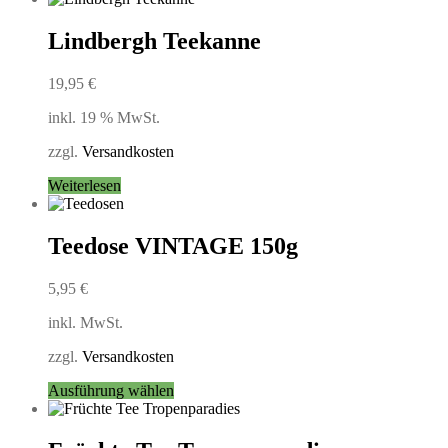
werden
weist
mehrere
Lindbergh Teekanne
Varianten
auf.
19,95
€
Die
Optionen
inkl. 19 % MwSt.
können
auf
zzgl.
Versandkosten
der
Produktseite
Weiterlesen
gewählt
werden
Teedose VINTAGE 150g
5,95
€
inkl. MwSt.
zzgl.
Versandkosten
Dieses
Ausführung wählen
Produkt
weist
mehrere