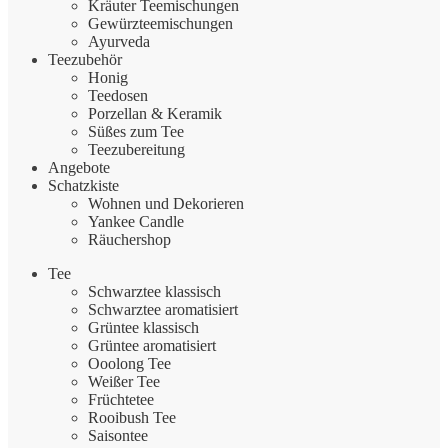
Kräuter Teemischungen
Gewürzteemischungen
Ayurveda
Teezubehör
Honig
Teedosen
Porzellan & Keramik
Süßes zum Tee
Teezubereitung
Angebote
Schatzkiste
Wohnen und Dekorieren
Yankee Candle
Räuchershop
Tee
Schwarztee klassisch
Schwarztee aromatisiert
Grüntee klassisch
Grüntee aromatisiert
Ooolong Tee
Weißer Tee
Früchtetee
Rooibush Tee
Saisontee