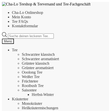
Zur
Zum
Navigation
Inhalt
Cha-Lo Onlineshop
springen
springen
Mein Konto
Tee FAQs
Kontaktformular
Products
search
Menü
Tee
Schwarztee klassisch
Schwarztee aromatisiert
Grüntee klassisch
Grüntee aromatisiert
Ooolong Tee
Weißer Tee
Früchtetee
Rooibush Tee
Saisontee
Herbst-Winter
Kräutertee
Monokräuter
Heilkräutermischungen