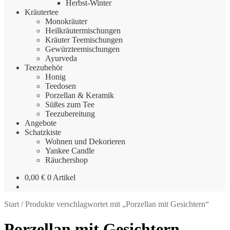
Herbst-Winter
Kräutertee
Monokräuter
Heilkräutermischungen
Kräuter Teemischungen
Gewürzteemischungen
Ayurveda
Teezubehör
Honig
Teedosen
Porzellan & Keramik
Süßes zum Tee
Teezubereitung
Angebote
Schatzkiste
Wohnen und Dekorieren
Yankee Candle
Räuchershop
0,00
€
0 Artikel
Start
/
Produkte verschlagwortet mit „Porzellan mit Gesichtern“
Porzellan mit Gesichtern