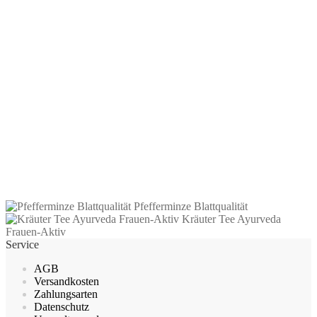
Kräuter Tee Bad Nauheimer
Kräutergarten
3,25
€
–
53,55
€
inkl. MwSt.
zzgl.
Versandkosten
Dieses
Ausführung wählen
Produkt
Pfefferminze Blattqualität
weist
Kräuter Tee Ayurveda
mehrere
Frauen-Aktiv
Varianten
Service
auf.
Die
AGB
Optionen
Versandkosten
können
Zahlungsarten
auf
Datenschutz
der