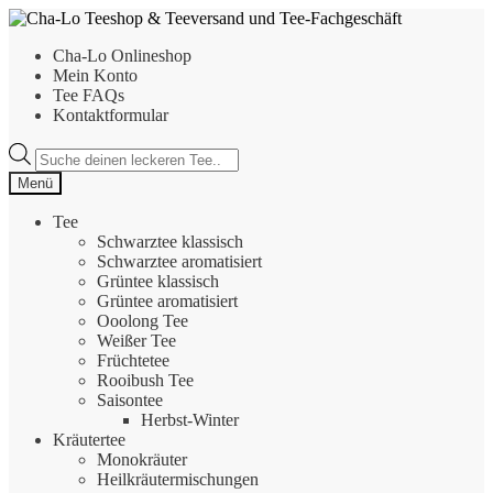
Zur
Zum
Navigation
Inhalt
Cha-Lo Onlineshop
springen
springen
Mein Konto
Tee FAQs
Kontaktformular
Products
search
Menü
Tee
Schwarztee klassisch
Schwarztee aromatisiert
Grüntee klassisch
Grüntee aromatisiert
Ooolong Tee
Weißer Tee
Früchtetee
Rooibush Tee
Saisontee
Herbst-Winter
Kräutertee
Monokräuter
Heilkräutermischungen