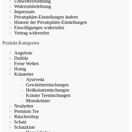
Umweltverordnung
Produktseite
Widerrufsbelehrung
gewählt
Impressum
werden
Privatsphäre-Einstellungen ändern
Historie der Privatsphäre-Einstellungen
Einwilligungen widerrufen
Vertrag widerrufen
Produkt-Kategorien
Angebote
Duftöle
Ferne Welten
Honig
Kräutertee
Ayurveda
Gewürzteemischungen
Heilkräutermischungen
Kräuter Teemischungen
Monokräuter
Neuheiten
Premium Tee
Räuchershop
Schatz
Schatzkiste