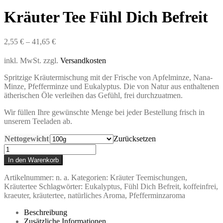
Kräuter Tee Fühl Dich Befreit
2,55
€
–
41,65
€
inkl. MwSt.
zzgl.
Versandkosten
Spritzige Kräutermischung mit der Frische von Apfelminze, Nana-
Minze, Pfefferminze und Eukalyptus. Die von Natur aus enthaltenen
ätherischen Öle verleihen das Gefühl, frei durchzuatmen.
Wir füllen Ihre gewünschte Menge bei jeder Bestellung frisch in
unserem Teeladen ab.
Nettogewicht
Zurücksetzen
Kräuter
Tee
In den Warenkorb
Fühl
Dich
Artikelnummer:
n. a.
Kategorien:
Kräuter Teemischungen
,
Befreit
Kräutertee
Schlagwörter:
Eukalyptus
,
Fühl Dich Befreit
,
koffeinfrei
,
Menge
kraeuter
,
kräutertee
,
natürliches Aroma
,
Pfefferminzaroma
Beschreibung
Zusätzliche Informationen