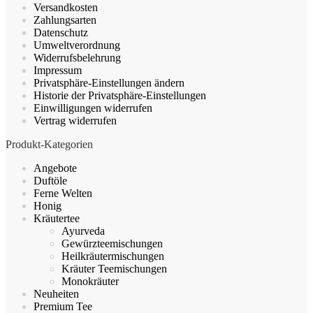
Versandkosten
auf
Zahlungsarten
der
Datenschutz
Produktseite
Umweltverordnung
gewählt
Widerrufsbelehrung
werden
Impressum
Privatsphäre-Einstellungen ändern
Historie der Privatsphäre-Einstellungen
Einwilligungen widerrufen
Vertrag widerrufen
Produkt-Kategorien
Angebote
Duftöle
Ferne Welten
Honig
Kräutertee
Ayurveda
Gewürzteemischungen
Heilkräutermischungen
Kräuter Teemischungen
Monokräuter
Neuheiten
Premium Tee