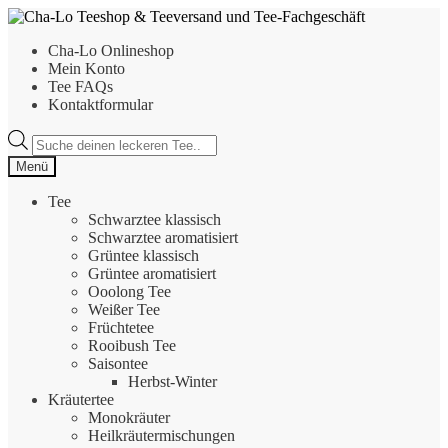
Zur
Zum
Navigation
Inhalt
Cha-Lo Onlineshop
springen
springen
Mein Konto
Tee FAQs
Kontaktformular
Products
search
Menü
Tee
Schwarztee klassisch
Schwarztee aromatisiert
Grüntee klassisch
Grüntee aromatisiert
Ooolong Tee
Weißer Tee
Früchtetee
Rooibush Tee
Saisontee
Herbst-Winter
Kräutertee
Monokräuter
Heilkräutermischungen