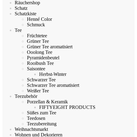
Räuchershop
Schatz
Schatzkiste
Henné Color
Schmuck
Tee
Früchtetee
Grüner Tee
Grüner Tee aromatisiert
Ooolong Tee
Pyramidenbeutel
Rooibush Tee
Saisontee
Herbst-Winter
Schwarzer Tee
Schwarzer Tee aromatisiert
Weißer Tee
Teezubehör
Porzellan & Keramik
FIFTYEIGHT PRODUCTS
Süßes zum Tee
Teedosen
Teezubereitung
Weihnachtsmarkt
Wohnen und Dekorieren