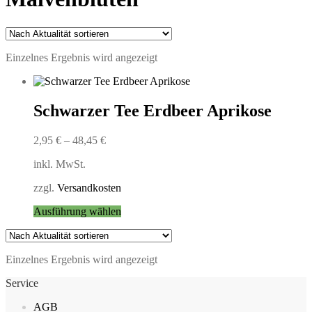
Einzelnes Ergebnis wird angezeigt
Schwarzer Tee Erdbeer Aprikose
2,95
€
–
48,45
€
inkl. MwSt.
zzgl.
Versandkosten
Dieses
Ausführung wählen
Produkt
weist
mehrere
Einzelnes Ergebnis wird angezeigt
Varianten
auf.
Service
Die
Optionen
AGB
können