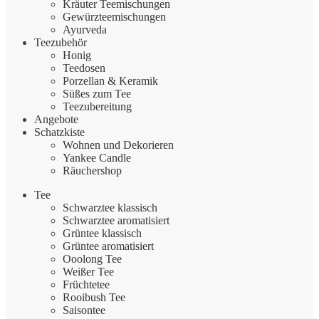
Kräuter Teemischungen
Gewürzteemischungen
Ayurveda
Teezubehör
Honig
Teedosen
Porzellan & Keramik
Süßes zum Tee
Teezubereitung
Angebote
Schatzkiste
Wohnen und Dekorieren
Yankee Candle
Räuchershop
Tee
Schwarztee klassisch
Schwarztee aromatisiert
Grüntee klassisch
Grüntee aromatisiert
Ooolong Tee
Weißer Tee
Früchtetee
Rooibush Tee
Saisontee