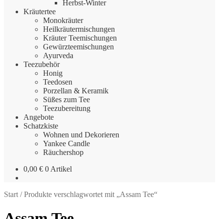
Herbst-Winter
Kräutertee
Monokräuter
Heilkräutermischungen
Kräuter Teemischungen
Gewürzteemischungen
Ayurveda
Teezubehör
Honig
Teedosen
Porzellan & Keramik
Süßes zum Tee
Teezubereitung
Angebote
Schatzkiste
Wohnen und Dekorieren
Yankee Candle
Räuchershop
0,00
€
0 Artikel
Start
/
Produkte verschlagwortet mit „Assam Tee“
Assam Tee