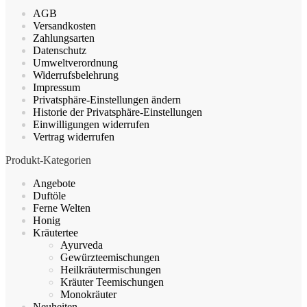
Optionen
AGB
können
Versandkosten
auf
Zahlungsarten
der
Datenschutz
Produktseite
Umweltverordnung
gewählt
Widerrufsbelehrung
werden
Impressum
Privatsphäre-Einstellungen ändern
Historie der Privatsphäre-Einstellungen
Einwilligungen widerrufen
Vertrag widerrufen
Produkt-Kategorien
Angebote
Duftöle
Ferne Welten
Honig
Kräutertee
Ayurveda
Gewürzteemischungen
Heilkräutermischungen
Kräuter Teemischungen
Monokräuter
Neuheiten