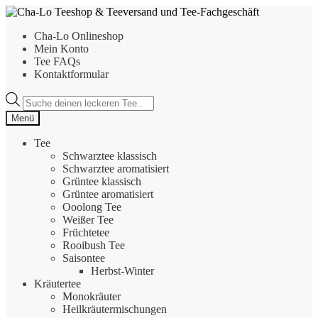
Zur
Zum
Navigation
Inhalt
Cha-Lo Onlineshop
springen
springen
Mein Konto
Tee FAQs
Kontaktformular
Products
search
Menü
Tee
Schwarztee klassisch
Schwarztee aromatisiert
Grüntee klassisch
Grüntee aromatisiert
Ooolong Tee
Weißer Tee
Früchtetee
Rooibush Tee
Saisontee
Herbst-Winter
Kräutertee
Monokräuter
Heilkräutermischungen