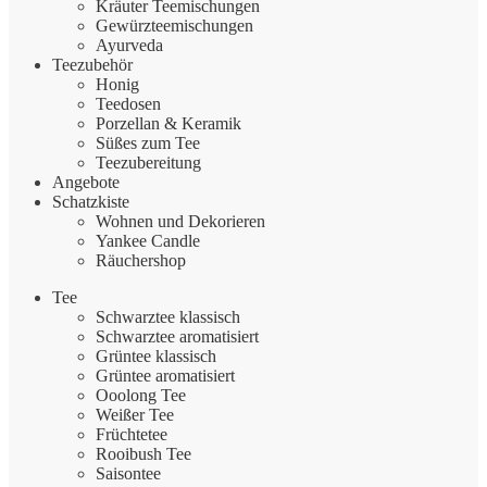
Kräuter Teemischungen
Gewürzteemischungen
Ayurveda
Teezubehör
Honig
Teedosen
Porzellan & Keramik
Süßes zum Tee
Teezubereitung
Angebote
Schatzkiste
Wohnen und Dekorieren
Yankee Candle
Räuchershop
Tee
Schwarztee klassisch
Schwarztee aromatisiert
Grüntee klassisch
Grüntee aromatisiert
Ooolong Tee
Weißer Tee
Früchtetee
Rooibush Tee
Saisontee