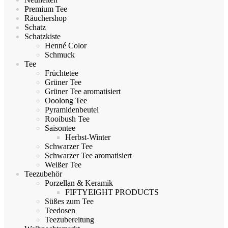
Premium Tee
Räuchershop
Schatz
Schatzkiste
Henné Color
Schmuck
Tee
Früchtetee
Grüner Tee
Grüner Tee aromatisiert
Ooolong Tee
Pyramidenbeutel
Rooibush Tee
Saisontee
Herbst-Winter
Schwarzer Tee
Schwarzer Tee aromatisiert
Weißer Tee
Teezubehör
Porzellan & Keramik
FIFTYEIGHT PRODUCTS
Süßes zum Tee
Teedosen
Teezubereitung