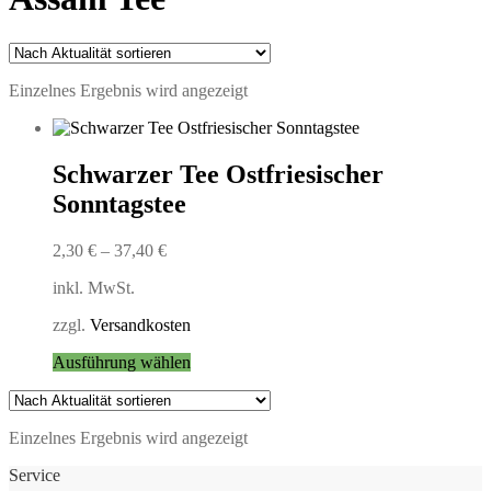
Einzelnes Ergebnis wird angezeigt
Schwarzer Tee Ostfriesischer
Sonntagstee
2,30
€
–
37,40
€
inkl. MwSt.
zzgl.
Versandkosten
Dieses
Ausführung wählen
Produkt
weist
mehrere
Einzelnes Ergebnis wird angezeigt
Varianten
auf.
Service
Die